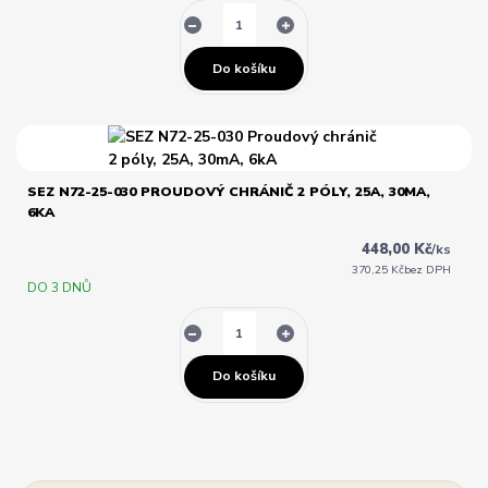
Do košíku
SEZ N72-25-030 PROUDOVÝ CHRÁNIČ 2 PÓLY, 25A, 30MA,
6KA
448,00 Kč
/
ks
370,25 Kč
bez DPH
DO 3 DNŮ
Do košíku