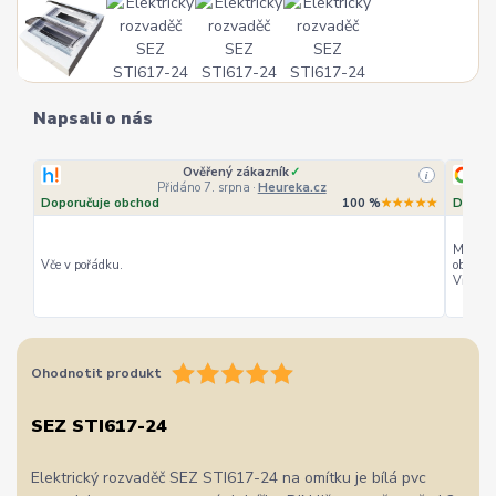
Napsali o nás
Ověřený zákazník
✓
i
Přidáno 7. srpna
·
Heureka.cz
Doporučuje obchod
100 %
★★★★★
Doporu
Můžu ho
Vče v pořádku.
objedná
Vřele d
Ohodnotit produkt
SEZ STI617-24
Elektrický rozvaděč SEZ STI617-24 na omítku je bílá pvc