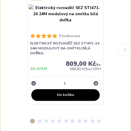
5 hodnocení
ELEKTRICKÝ ROZVADĚČ SEZ STI471-24
ELEKTRICKÝ 
24M MODULOVÝ NA OMÍTKU BÍLÁ
4M MODULOVÝ
DVÍŘKA
DVÍŘKA
809,00 Kč
/
ks
SKLADEM
SKLADEM
668,60 Kč
bez DPH
Do košíku