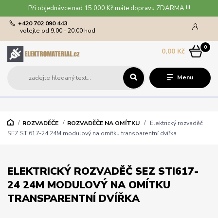
Při objednávce nad 15 000 Kč máte dopravu ZDARMA !!!
+420 702 090 443
volejte od 9,00 - 20,00 hod
0
0,00 Kč
Menu
ROZVADĚČE
ROZVADĚČE NA OMÍTKU
Elektrický rozvaděč
SEZ STI617-24 24M modulový na omítku transparentní dvířka
ELEKTRICKÝ ROZVADĚČ SEZ STI617-
24 24M MODULOVÝ NA OMÍTKU
TRANSPARENTNÍ DVÍŘKA