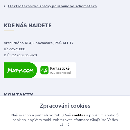
Elektrotechnické značky používané ve schématech
KDE NÁS NAJDETE
Vrchlického 614, Libochovice, PSČ 411 17
IČ: 72571888
DIČ: CZ7609065970
KONTAKTY
Zpracování cookies
Tomáš Vlček
Náš e-shop a partneři potřebují Váš
souhlas
s použitím souborů
+420 702 090 443
cookies, aby Vám mohli zobrazovat informace týkající se Vašich
volejte od 9,00 - 20,00 hod
zájmů.