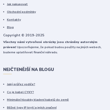
Jak nakupovat
Obchodní podmínky
Kontakty
Blog
Copyright © 2019-2025
Všechny námi vytvořené obrázky jsou chráněny autorským
právem!
Upozorňujeme, že pokud budou použity na jiných webech,
budeme uplatňovat finanční náhradu.
NEJČTENĚJŠÍ NA BLOGU
Jaký průřez vodiče?
Co je kabel CYKY?
Minimální hloubky kladení kabelů do země
Běžné typy IP krytí a jejich značení