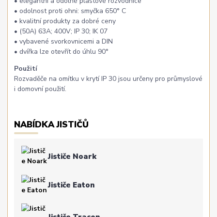
• elegantní a odolné plastové rozvodnice
• odolnost proti ohni: smyčka 650° C
• kvalitní produkty za dobré ceny
• (50A) 63A; 400V; IP 30; IK 07
• vybavené svorkovnicemi a DIN
• dvířka lze otevřít do úhlu 90°
Použití
Rozvaděče na omítku v krytí IP 30 jsou určeny pro průmyslové
i domovní použití.
NABÍDKA JISTIČŮ
Jističe Noark
Jističe Eaton
Jističe Tracon