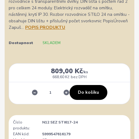
rozvodnice s transparentními dvířky, DIN lišta s počtem řad 2
pro celkem 24 moduly. Elektrický rozvaděč na omítku,
nástěnný, krytí IP 30. Rozbor rozvodnice STILO 24 na omítku -
obsahuje DIN lištu + příslušný počet svorkovnic PopisÚroveň
Zapuš...
POPIS PRODUKTU
Dostupnost
SKLADEM
809,00 Kč
/
ks
668,60 Kč
bez DPH
Do košíku
Číslo
N12 SEZ STI617-24
produktu:
EAN kód:
5999547616179