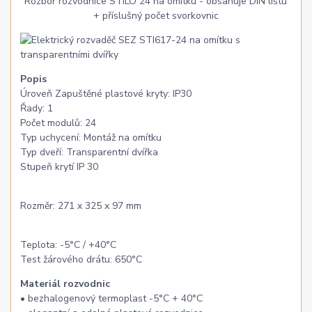
Rozbor rozvodnice STILO 24 na omítku - obsahuje DIN lištu
+ příslušný počet svorkovnic
Popis
Úroveň Zapuštěné plastové kryty: IP30
Řady: 1
Počet modulů: 24
Typ uchycení: Montáž na omítku
Typ dveří: Transparentní dvířka
Stupeň krytí IP 30
Rozměr: 271 x 325 x 97 mm
Teplota: -5°C / +40°C
Test žárového drátu: 650°C
Materiál rozvodnic
• bezhalogenový termoplast -5°C + 40°C