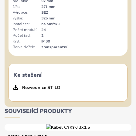
hloubka:
97 mm
šířka:
271 mm
Výrobce:
SEZ
výška:
325 mm
Instalace:
na omítku
Počet modulů:
24
Počet řad:
2
Krytí:
IP 30
Barva dvířek:
transparentní
Ke stažení
Rozvodnice STILO
SOUVISEJÍCÍ PRODUKTY