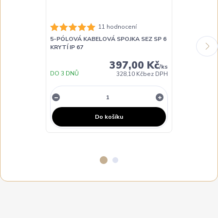
11 hodnocení
5-PÓLOVÁ KABELOVÁ SPOJKA SEZ SP 6
1-PÓLOVÁ KA
KRYTÍ IP 67
35 KRYTÍ IP 6
397,00 Kč
/
ks
DO 3 DNŮ
DO TÝDNE
328,10 Kč
bez DPH
Do košíku