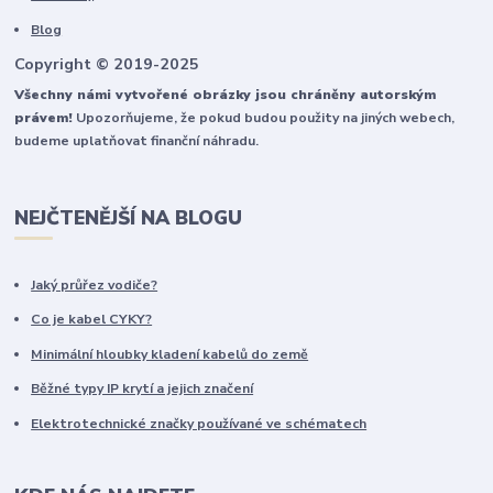
Blog
Copyright © 2019-2025
Všechny námi vytvořené obrázky jsou chráněny autorským
právem!
Upozorňujeme, že pokud budou použity na jiných webech,
budeme uplatňovat finanční náhradu.
NEJČTENĚJŠÍ NA BLOGU
Jaký průřez vodiče?
Co je kabel CYKY?
Minimální hloubky kladení kabelů do země
Běžné typy IP krytí a jejich značení
Elektrotechnické značky používané ve schématech