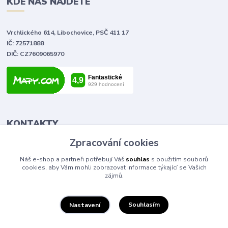
KDE NÁS NAJDETE
Vrchlického 614, Libochovice, PSČ 411 17
IČ: 72571888
DIČ: CZ7609065970
KONTAKTY
Zpracování cookies
Tomáš Vlček
Náš e-shop a partneři potřebují Váš
souhlas
s použitím souborů
+420 702 090 443
cookies, aby Vám mohli zobrazovat informace týkající se Vašich
volejte od 9,00 - 20,00 hod
zájmů.
info@elektromaterial.cz
Souhlasím
Nastavení