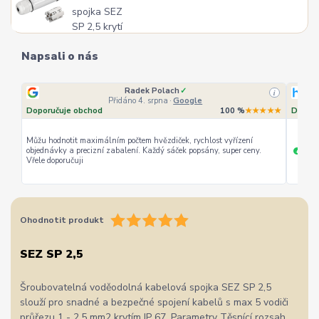
Napsali o nás
Radek Polach
✓
i
Přidáno 4. srpna
·
Google
Doporučuje obchod
100 %
★★★★★
Doporu
Můžu hodnotit maximálním počtem hvězdiček, rychlost vyřízení
objednávky a precizní zabalení. Každý sáček popsány, super ceny.
rychl
+
Vřele doporučuji
Ohodnotit produkt
SEZ SP 2,5
Šroubovatelná voděodolná kabelová spojka SEZ SP 2,5
slouží pro snadné a bezpečné spojení kabelů s max 5 vodiči
průřezu 1 - 2,5 mm2 krytím IP 67. Parametry Těsnící rozsah