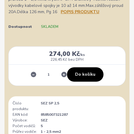
vývodky kabelové spojky je 10 až 14 mm.Max.zátěžový proud
20A.Délka 126 mm, Pg 16
POPIS PRODUKTU
Dostupnost
SKLADEM
274,00 Kč
/
ks
226,45 Kč
bez DPH
Do košíku
Číslo
SEZ SP 2,5
produktu:
EAN kód:
8585007321287
Výrobce:
SEZ
Počet vodičů:
5
Průřez vodiče:
1 - 2,5 mm2