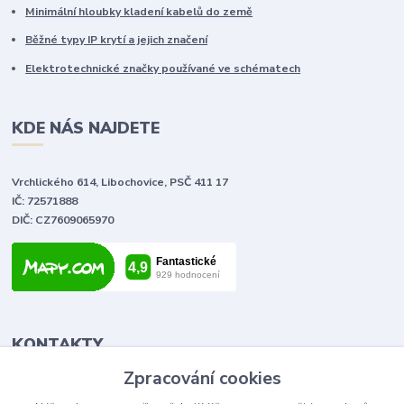
Minimální hloubky kladení kabelů do země
Běžné typy IP krytí a jejich značení
Elektrotechnické značky používané ve schématech
KDE NÁS NAJDETE
Vrchlického 614, Libochovice, PSČ 411 17
IČ: 72571888
DIČ: CZ7609065970
KONTAKTY
Zpracování cookies
Tomáš Vlček