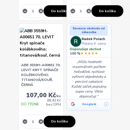
Do košíku
Do košíku
Recenze obchodu od
zákazníka
Radek Polach
Přidáno 4. srpna
Doporučuje obchod
★★★★★
100 %
Můžu hodnotit
ABB 3559H-A00651 70,
maximálním počtem
LEVIT KRYT SPÍNAČE
hvězdiček, rychlost
KOLÉBKOVÉHO;
vyřízení objednávky a
TITANOVÁ/KOUŘ,
precizní zabalení.
ČERNÁ
Každý sáček popsány,
super ceny. Vřele
107,00 Kč
/
ks
doporučuji
88,43 Kč
DO TÝDNE
Google
bez DPH
i
✓
Do košíku