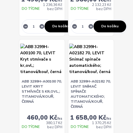
/
ks
/
ks
1 236,36 Kč
2 132,23 Kč
DO TÝDNE
DO TÝDNE
bez DPH
bez DPH
Do košíku
Do košíku
ABB 3299H-A00100 70,
ABB 3299H-A02182 70,
LEVIT KRYT
LEVIT SNÍMAČ
STMÍVAČE S KR,OVL,;
SPÍNAČE
TITANOVÁ/KOUŘ,
AUTOMATICKÉHO;
ČERNÁ
TITANOVÁ/KOUŘ,
ČERNÁ
460,00 Kč
1 658,00 Kč
/
ks
/
ks
380,17 Kč
1 370,25 Kč
DO TÝDNE
DO TÝDNE
bez DPH
bez DPH