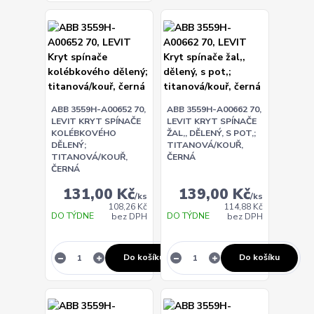
ABB 3559H-A00652 70,
ABB 3559H-A00662 70,
LEVIT KRYT SPÍNAČE
LEVIT KRYT SPÍNAČE
KOLÉBKOVÉHO
ŽAL,, DĚLENÝ, S POT,;
DĚLENÝ;
TITANOVÁ/KOUŘ,
TITANOVÁ/KOUŘ,
ČERNÁ
ČERNÁ
131,00 Kč
139,00 Kč
/
ks
/
ks
108,26 Kč
114,88 Kč
DO TÝDNE
DO TÝDNE
bez DPH
bez DPH
Do košíku
Do košíku