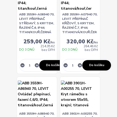
ABB 3559H-A06940 70,
ABB 3559H-A07940 70,
LEVIT PŘEPÍNAČ
LEVIT PŘEPÍNAČ
STŘÍDAVÝ, S KRYTEM,
KŘÍŽOVÝ, S KRYTEM,
ŘAZENÍ Č,6, IP44;
ŘAZENÍ Č,7, IP44;
TITAN/KOUŘ,ČERNÁ
TITANOVÁ/KOUŘ,ČER
259,00 Kč
320,00 Kč
/
ks
/
ks
214,05 Kč
264,46 Kč
DO 3 DNŮ
DO 3 DNŮ
bez DPH
bez DPH
Do košíku
Do košíku
ABB 3559H-A86940 70,
ABB 3901H-A00255 70,