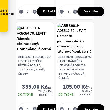
AVNÍ
Do košíku
Do košíku
TEGORIE
ABB 3901H-A05050 70,
ABB 3901H-A05510 70,
LEVIT RÁMEČEK
LEVIT RÁMEČEK
PĚTINÁSOBNÝ;
JEDNONÁSOBNÝ S
TITANOVÁ/KOUŘ,
OTVOREM 55X55;
ČERNÁ
TITANOVÁ/KOUŘ,
ČERNÁ
339,00 Kč
105,00 Kč
/
ks
/
ks
280,17 Kč
86,78 Kč
DO TÝDNE
DO TÝDNE
bez DPH
bez DPH
Do košíku
Do košíku