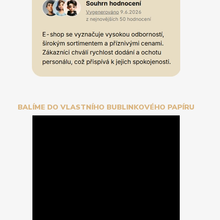
BALÍME DO VLASTNÍHO BUBLINKOVÉHO PAPÍRU