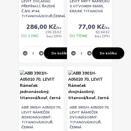
LEVIT OVLÁDAČ
LEVIT KRYT RÁMEČKU
PŘEPÍNACÍ, ŘAZENÍ
S OTVOREM 55X55,
Č,6/0, IP44;
KRAJNÍ; TITANOVÁ
TITANOVÁ/KOUŘ,ČERNÁ
286,00 Kč
77,00 Kč
/
ks
/
ks
236,36 Kč
63,64 Kč
DO 3 DNŮ
DO TÝDNE
bez DPH
bez DPH
Do košíku
Do košíku
ABB 3901H-A05010 70,
ABB 3901H-A05020 70,
LEVIT RÁMEČEK
LEVIT RÁMEČEK
JEDNONÁSOBNÝ;
DVOJNÁSOBNÝ;
TITANOVÁ/KOUŘ,
TITANOVÁ/KOUŘ,
ČERNÁ
ČERNÁ