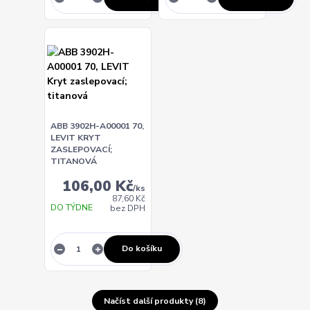
ABB 3902H-A00001 70,
LEVIT KRYT
ZASLEPOVACÍ;
TITANOVÁ
106,00 Kč
/
ks
87,60 Kč
DO TÝDNE
bez DPH
Do košíku
Načíst další produkty (8)