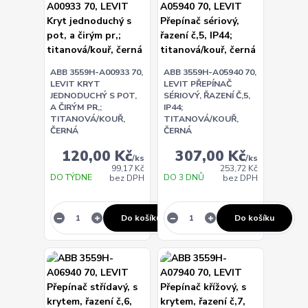
ABB 3559H-A00933 70,
ABB 3559H-A05940 70,
LEVIT KRYT
LEVIT PŘEPÍNAČ
JEDNODUCHÝ S POT,
SÉRIOVÝ, ŘAZENÍ Č,5,
A ČIRÝM PR,;
IP44;
TITANOVÁ/KOUŘ,
TITANOVÁ/KOUŘ,
ČERNÁ
ČERNÁ
120,00 Kč
307,00 Kč
/
ks
/
ks
99,17 Kč
253,72 Kč
DO TÝDNE
DO 3 DNŮ
bez DPH
bez DPH
Do košíku
Do košíku