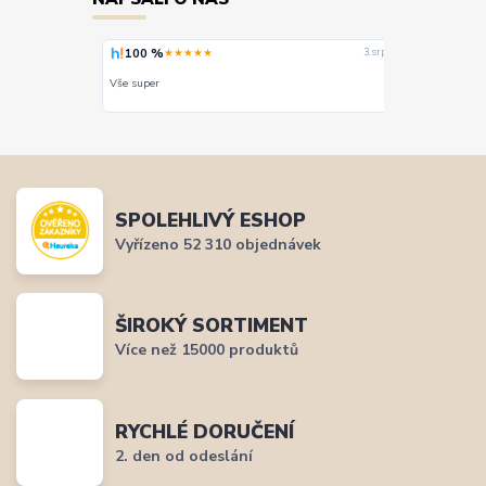
100 %
100 %
★★★★★
★
4. srpna
3. srpna
. Mohu jedině
Vše super
PERFEKTNÍ 
SPOLEHLIVÝ ESHOP
Vyřízeno 52 310 objednávek
ŠIROKÝ SORTIMENT
Více než 15000 produktů
RYCHLÉ DORUČENÍ
2. den od odeslání