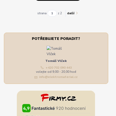
strana
z 2
další
POTŘEBUJETE PORADIT?
Tomáš Vlček
+420 702 090 443
volejte od 9,00 - 20,00 hod
info@elektromaterial.cz