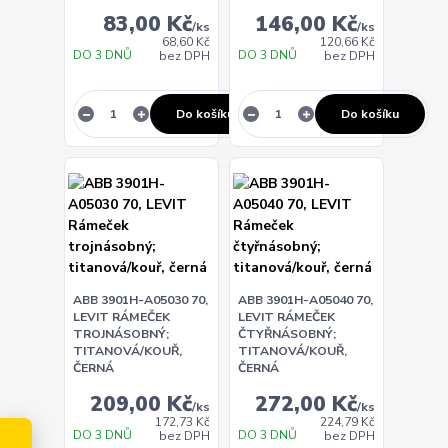
83,00 Kč
146,00 Kč
/
ks
/
ks
68,60 Kč
120,66 Kč
DO 3 DNŮ
DO 3 DNŮ
bez DPH
bez DPH
Do košíku
Do košíku
ABB 3901H-A05030 70,
ABB 3901H-A05040 70,
LEVIT RÁMEČEK
LEVIT RÁMEČEK
TROJNÁSOBNÝ;
ČTYŘNÁSOBNÝ;
TITANOVÁ/KOUŘ,
TITANOVÁ/KOUŘ,
ČERNÁ
ČERNÁ
209,00 Kč
272,00 Kč
/
ks
/
ks
172,73 Kč
224,79 Kč
DO 3 DNŮ
DO 3 DNŮ
bez DPH
bez DPH