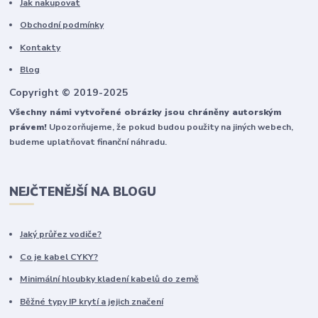
Jak nakupovat
Obchodní podmínky
Kontakty
Blog
Copyright © 2019-2025
Všechny námi vytvořené obrázky jsou chráněny autorským
právem!
Upozorňujeme, že pokud budou použity na jiných webech,
budeme uplatňovat finanční náhradu.
NEJČTENĚJŠÍ NA BLOGU
Jaký průřez vodiče?
Co je kabel CYKY?
Minimální hloubky kladení kabelů do země
Běžné typy IP krytí a jejich značení