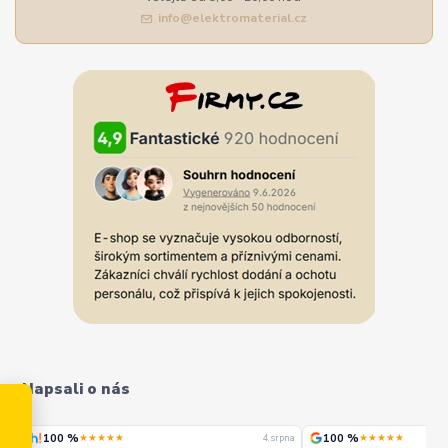
info@elektromaterial.cz
Napsali o nás
100 %
100 %
★★★★★
★★★★★
rpna
4. srpna