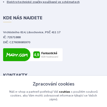
Elektrotechnické značky používané ve schématech
KDE NÁS NAJDETE
Vrchlického 614, Libochovice, PSČ 411 17
IČ: 72571888
DIČ: CZ7609065970
KONTAKTY
Zpracování cookies
Tomáš Vlček
Náš e-shop a partneři potřebují Váš
souhlas
s použitím souborů
+420 702 090 443
cookies, aby Vám mohli zobrazovat informace týkající se Vašich
volejte od 9,00 - 20,00 hod
zájmů.