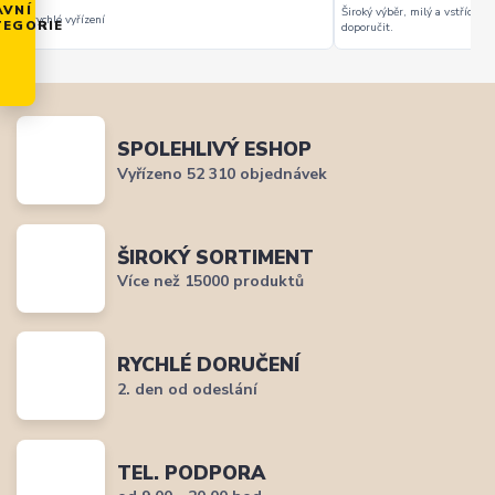
AVNÍ
Široký výběr, milý a vstřícný 
rychlé vyřízení
TEGORIE
doporučit.
SPOLEHLIVÝ ESHOP
Vyřízeno 52 310 objednávek
ŠIROKÝ SORTIMENT
Více než 15000 produktů
RYCHLÉ DORUČENÍ
2. den od odeslání
TEL. PODPORA