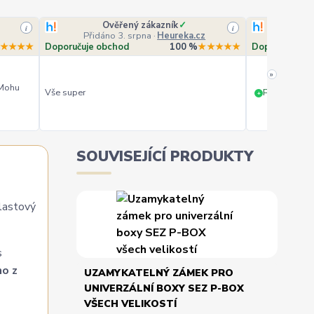
Ověřený zákazník
✓
O
i
i
Přidáno 3. srpna
·
Heureka.cz
Přidá
★★★★
Doporučuje obchod
100 %
★★★★★
Doporučuje o
»
 Mohu
Vše super
PERFEKTNÍ 
+
SOUVISEJÍCÍ PRODUKTY
lastový
s
o z
UZAMYKATELNÝ ZÁMEK PRO
UNIVERZÁLNÍ BOXY SEZ P-BOX
VŠECH VELIKOSTÍ