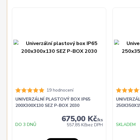
19 hodnocení
UNIVERZÁLNÍ PLASTOVÝ BOX IP65
UNIVERZÁL
200X300X130 SEZ P-BOX 2030
250X350X1
675,00 Kč
/
ks
DO 3 DNŮ
SKLADEM
557,85 Kč
bez DPH