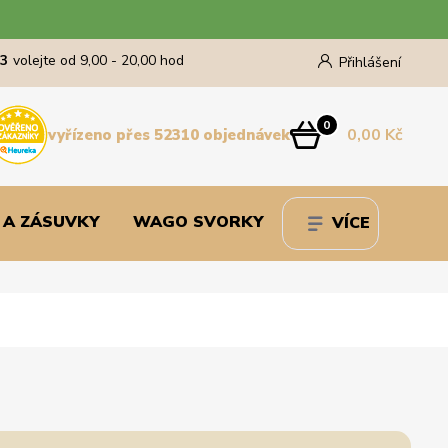
43
volejte od 9,00 - 20,00 hod
Přihlášení
0
0,00 Kč
vyřízeno přes 52310 objednávek
 A ZÁSUVKY
WAGO SVORKY
VÍCE