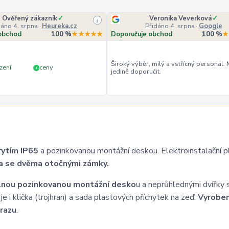
Ověřený zákazník
✓
Veronika Veverková
✓
i
dáno 4. srpna
·
Heureka.cz
Přidáno 4. srpna
·
Google
obchod
100 %
★★★★★
Doporučuje obchod
100 %
★
Široký výběr, milý a vstřícný personál.
zení
ceny
+
jedině doporučit.
ytím IP65
a pozinkovanou montážní deskou. Elektroinstalační p
ka se dvěma otočnými zámky.
ilnou pozinkovanou montážní desko
u a neprůhlednými dvířky 
i klička (trojhran) a sada plastových příchytek na zeď.
Vyroben
árazu
.