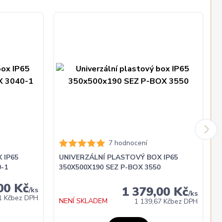
7 hodnocení
 IP65
UNIVERZÁLNÍ PLASTOVÝ BOX IP65
-1
350X500X190 SEZ P-BOX 3550
00 Kč
1 379,00 Kč
/
ks
/
ks
1 Kč
bez DPH
NENÍ SKLADEM
1 139,67 Kč
bez DPH