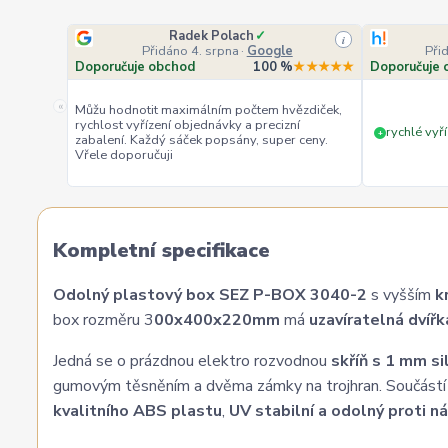
Radek Polach
✓
i
Přidáno 4. srpna
·
Google
Při
Doporučuje obchod
100 %
★★★★★
Doporučuje 
«
Můžu hodnotit maximálním počtem hvězdiček,
rychlost vyřízení objednávky a precizní
rychlé vyří
+
zabalení. Každý sáček popsány, super ceny.
Vřele doporučuji
Kompletní specifikace
Odolný plastový box SEZ P-BOX 3040-2
s vyšším
kr
box rozměru 3
00x400x220mm
má
uzavíratelná dvíř
Jedná se o prázdnou elektro rozvodnou
skříň s 1 mm s
gumovým těsněním a dvěma zámky na trojhran. Součástí je 
kvalitního ABS plastu
,
UV stabilní a odolný proti n