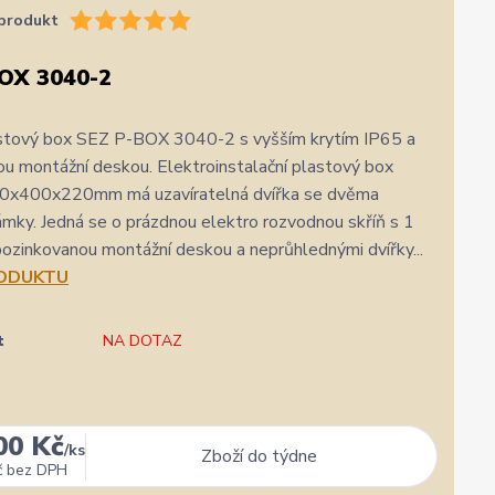
produkt
OX 3040-2
stový box SEZ P-BOX 3040-2 s vyšším krytím IP65 a
u montážní deskou. Elektroinstalační plastový box
0x400x220mm má uzavíratelná dvířka se dvěma
mky. Jedná se o prázdnou elektro rozvodnou skříň s 1
ozinkovanou montážní deskou a neprůhlednými dvířky...
RODUKTU
t
NA DOTAZ
00 Kč
/
ks
Zboží do týdne
č
bez DPH