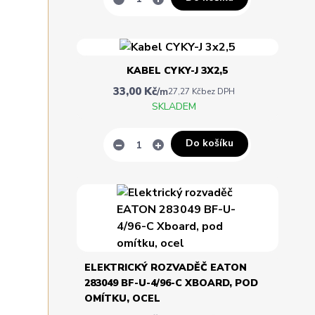
KABEL CYKY-J 3X2,5
33,00 Kč
/
m
27,27 Kč
bez DPH
SKLADEM
Do košíku
ELEKTRICKÝ ROZVADĚČ EATON
283049 BF-U-4/96-C XBOARD, POD
OMÍTKU, OCEL