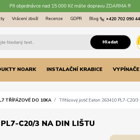
Při objednávce nad 15 000 Kč máte dopravu ZDARMA !!!
ty
Vrácení zboží
Recenze
GDPR
Blog
+420 702 090 4
Hledat
DUKTY NOARK
INSTALAČNÍ KRABICE
VYPÍNAČE
L7 TŘÍFÁZOVÉ DO 10KA
Třífázový jistič Eaton 263410 PL7-C20/3 
 PL7-C20/3 NA DIN LIŠTU