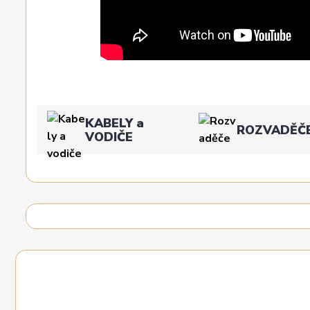
KABELY a
ROZVADĚČ
VODIČE