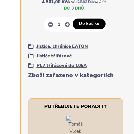
4 501,00 Kč
/
ks
3 719,83 Kč
bez DPH
DO 3 DNŮ
Do košíku
Jističe, chrániče EATON
Jističe třífázové
PL7 třífázové do 10kA
Zboží zařazeno v kategoriích
POTŘEBUJETE PORADIT?