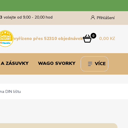
43
volejte od 9,00 - 20,00 hod
Přihlášení
0
0,00 Kč
vyřízeno přes 52310 objednávek
 A ZÁSUVKY
WAGO SVORKY
VÍCE
na DIN lištu