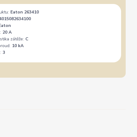
uktu:
Eaton 263410
4015082634100
Eaton
:
20 A
stika zátěže:
C
proud:
10 kA
:
3