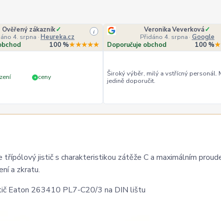
Ověřený zákazník
✓
Veronika Veverková
✓
i
dáno 4. srpna
·
Heureka.cz
Přidáno 4. srpna
·
Google
obchod
100 %
★★★★★
Doporučuje obchod
100 %
★
Široký výběr, milý a vstřícný personál.
zení
ceny
+
jedině doporučit.
 třípólový jistič s charakteristikou zátěže C a maximálním prou
ení a zkratu.
istič Eaton 263410 PL7-C20/3 na DIN lištu