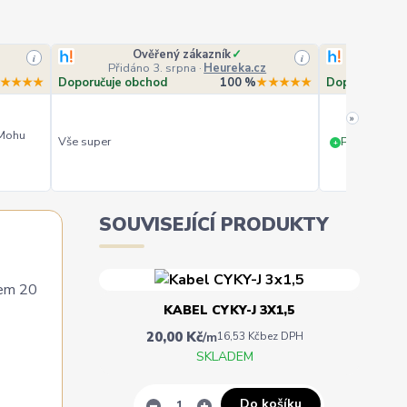
Ověřený zákazník
✓
O
i
i
Přidáno 3. srpna
·
Heureka.cz
Přidá
★★★★
Doporučuje obchod
100 %
★★★★★
Doporučuje o
»
 Mohu
Vše super
PERFEKTNÍ 
+
SOUVISEJÍCÍ PRODUKTY
dem 20
KABEL CYKY-J 3X1,5
20,00 Kč
/
m
16,53 Kč
bez DPH
SKLADEM
Do košíku