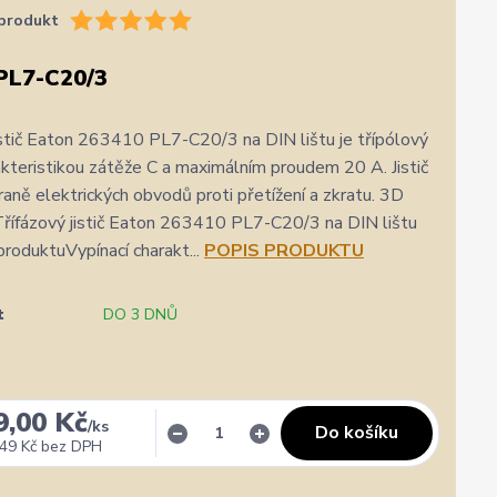
produkt
PL7-C20/3
istič Eaton 263410 PL7-C20/3 na DIN lištu je třípólový
arakteristikou zátěže C a maximálním proudem 20 A. Jistič
hraně elektrických obvodů proti přetížení a zkratu. 3D
Třífázový jistič Eaton 263410 PL7-C20/3 na DIN lištu
roduktuVypínací charakt...
POPIS PRODUKTU
t
DO 3 DNŮ
9,00 Kč
/
ks
Do košíku
49 Kč
bez DPH