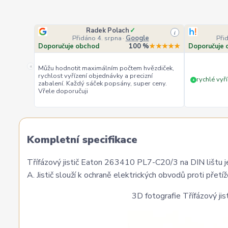
Radek Polach
✓
i
Přidáno 4. srpna
·
Google
Při
Doporučuje obchod
100 %
★★★★★
Doporučuje 
«
Můžu hodnotit maximálním počtem hvězdiček,
rychlost vyřízení objednávky a precizní
rychlé vyří
+
zabalení. Každý sáček popsány, super ceny.
Vřele doporučuji
Kompletní specifikace
Třífázový jistič Eaton 263410 PL7-C20/3 na DIN lištu je
A. Jistič slouží k ochraně elektrických obvodů proti přetíž
3D fotografie Třífázový j