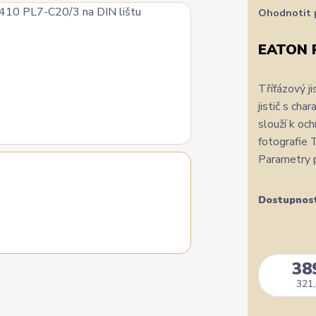
Ohodnotit 
EATON 
Třífázový j
jistič s ch
slouží k oc
fotografie 
Parametry p
Dostupnos
38
321,