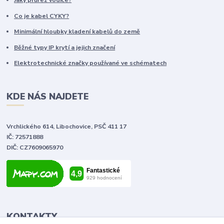
Jaký průřez vodiče?
Co je kabel CYKY?
Minimální hloubky kladení kabelů do země
Běžné typy IP krytí a jejich značení
Elektrotechnické značky používané ve schématech
KDE NÁS NAJDETE
Vrchlického 614, Libochovice, PSČ 411 17
IČ: 72571888
DIČ: CZ7609065970
KONTAKTY