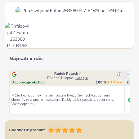
Napsali o nás
Radek Polach
✓
i
Přidáno 4. srpna
·
Google
Doporučuje obchod
100 %
★★★★★
Doporu
Můžu hodnotit maximálním počtem hvězdiček, rychlost vyřízení
objednávky a precizní zabalení. Každý sáček popsány, super ceny.
rychl
+
Vřele doporučuji
Ohodnotit produkt