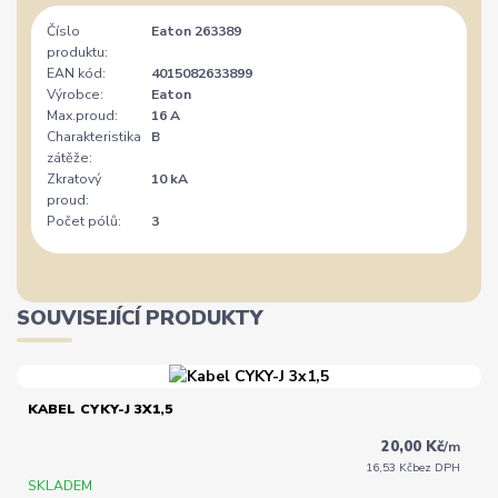
Číslo
Eaton 263389
produktu:
EAN kód:
4015082633899
Výrobce:
Eaton
Max.proud:
16 A
Charakteristika
B
zátěže:
Zkratový
10 kA
proud:
Počet pólů:
3
SOUVISEJÍCÍ PRODUKTY
KABEL CYKY-J 3X1,5
20,00 Kč
/
m
16,53 Kč
bez DPH
SKLADEM