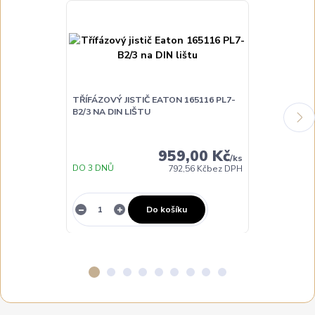
TŘÍFÁZOVÝ JISTIČ EATON 165116 PL7-
TŘÍFÁZOVÝ JI
B2/3 NA DIN LIŠTU
B6/3 NA DIN 
959,00 Kč
/
ks
DO 3 DNŮ
DO 3 DNŮ
792,56 Kč
bez DPH
Do košíku