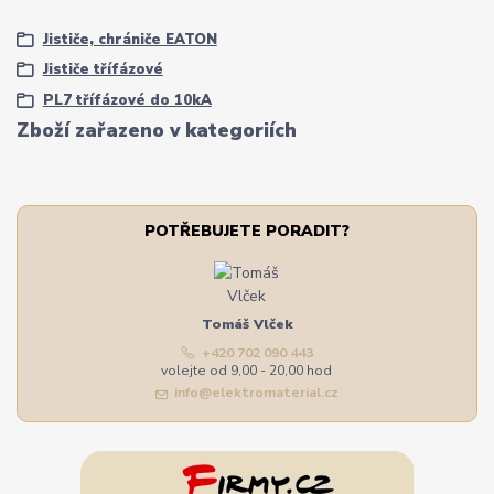
Jističe, chrániče EATON
Jističe třífázové
PL7 třífázové do 10kA
Zboží zařazeno v kategoriích
POTŘEBUJETE PORADIT?
Tomáš Vlček
+420 702 090 443
volejte od 9,00 - 20,00 hod
info@elektromaterial.cz