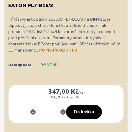
EATON PL7-B16/3
Třífázový jistič Eaton 263389 PL7-B16/3 na DIN lištu je
třípólový jistič s charakteristikou zátěže B a maximálním
proudem 16 A. Jistič slouží k ochraně elektrických obvodů
proti přetížení a zkratu. Parametry produktuVypínací
charakteristika: BPočet pólů (celkem): 3Počet jištěných pólů:
3Dimenzovaný...
POPIS PRODUKTU
Dostupnost
DO 3 DNŮ
347,00 Kč
/
ks
286,78 Kč
bez DPH
Do košíku