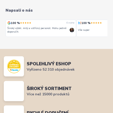
Napsali o nás
100 %
100 %
★★★★★
★★★★★
rpna
4. srpna
Široký výběr, milý a vstřícný personál. Mohu jedině
Vše super
doporučit.
SPOLEHLIVÝ ESHOP
Vyřízeno 52 310 objednávek
ŠIROKÝ SORTIMENT
Více než 15000 produktů