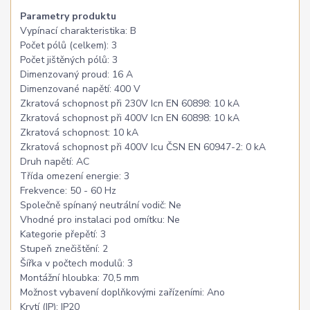
Parametry produktu
Vypínací charakteristika: B
Počet pólů (celkem): 3
Počet jištěných pólů: 3
Dimenzovaný proud: 16 A
Dimenzované napětí: 400 V
Zkratová schopnost při 230V Icn EN 60898: 10 kA
Zkratová schopnost při 400V Icn EN 60898: 10 kA
Zkratová schopnost: 10 kA
Zkratová schopnost při 400V Icu ČSN EN 60947-2: 0 kA
Druh napětí: AC
Třída omezení energie: 3
Frekvence: 50 - 60 Hz
Společně spínaný neutrální vodič: Ne
Vhodné pro instalaci pod omítku: Ne
Kategorie přepětí: 3
Stupeň znečištění: 2
Šířka v počtech modulů: 3
Montážní hloubka: 70,5 mm
Možnost vybavení doplňkovými zařízeními: Ano
Krytí (IP): IP20