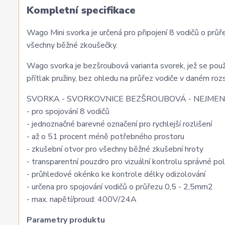
Kompletní specifikace
Wago Mini svorka je určená pro připojení 8 vodičů o prů
všechny běžné zkoušečky.
Wago svorka je bezšroubová varianta svorek, jež se použí
přítlak pružiny, bez ohledu na průřez vodiče v daném roz
SVORKA - SVORKOVNICE BEZŠROUBOVÁ - NEJMEN
- pro spojování 8 vodičů
- jednoznačné barevné označení pro rychlejší rozlišení
- až o 51 procent méně potřebného prostoru
- zkušební otvor pro všechny běžné zkušební hroty
- transparentní pouzdro pro vizuální kontrolu správné po
- průhledové okénko ke kontrole délky odizolování
- určena pro spojování vodičů o průřezu 0,5 - 2,5mm2
- max. napětí/proud: 400V/24A
Parametry produktu