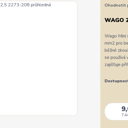
Ohodnotit 
WAGO 2
Wago Mini s
mm2 pro bez
běžné zkouš
se používá 
zajišťuje pří
Dostupnos
9
7,4