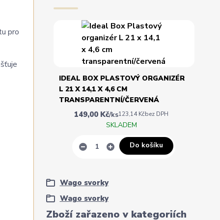
tu pro
šťuje
IDEAL BOX PLASTOVÝ ORGANIZÉR
L 21 X 14,1 X 4,6 CM
TRANSPARENTNÍ/ČERVENÁ
149,00 Kč
/
ks
123,14 Kč
bez DPH
SKLADEM
Do košíku
Wago svorky
Wago svorky
Zboží zařazeno v kategoriích