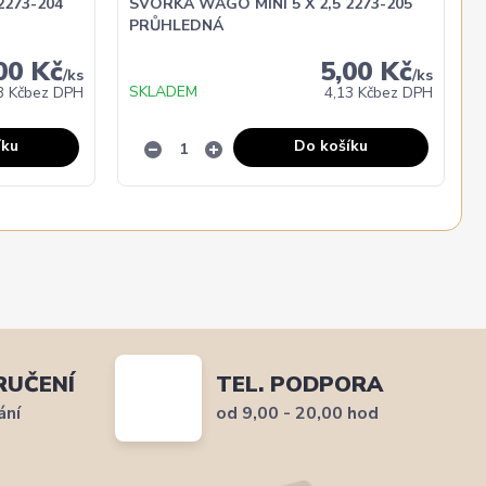
2273-204
SVORKA WAGO MINI 5 X 2,5 2273-205
PRŮHLEDNÁ
00 Kč
5,00 Kč
/
ks
/
ks
SKLADEM
3 Kč
bez DPH
4,13 Kč
bez DPH
íku
Do košíku
RUČENÍ
TEL. PODPORA
ání
od 9,00 - 20,00 hod