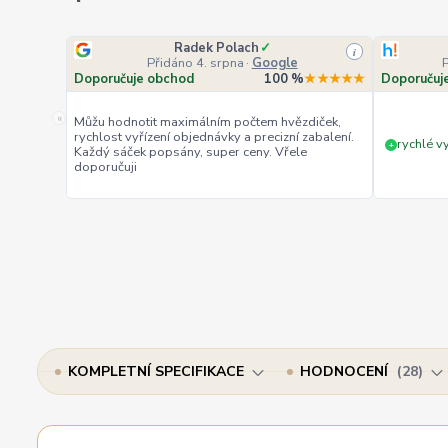
Radek Polach
✓
i
Přidáno 4. srpna
·
Google
Doporučuje obchod
100 %
★★★★★
Doporučuj
«
Můžu hodnotit maximálním počtem hvězdiček,
rychlost vyřízení objednávky a precizní zabalení.
rychlé vy
+
Každý sáček popsány, super ceny. Vřele
doporučuji
KOMPLETNÍ SPECIFIKACE
HODNOCENÍ
28