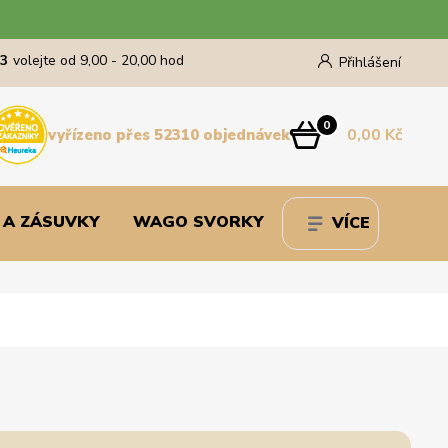
43
volejte od 9,00 - 20,00 hod
Přihlášení
0
0,00 Kč
vyřízeno přes 52310 objednávek
 A ZÁSUVKY
WAGO SVORKY
VÍCE