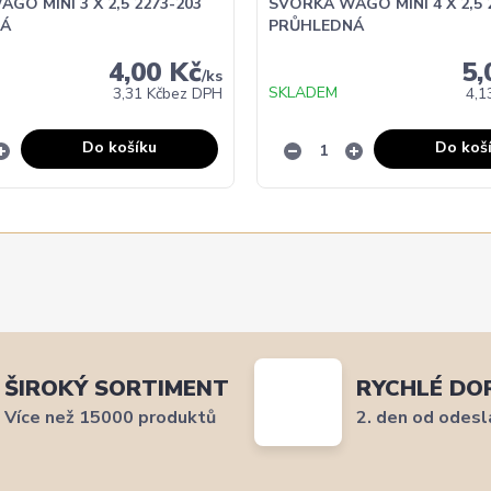
GO MINI 3 X 2,5 2273-203
SVORKA WAGO MINI 4 X 2,5 
Á
PRŮHLEDNÁ
4,00 Kč
5,
/
ks
SKLADEM
3,31 Kč
bez DPH
4,1
Do košíku
Do koš
ŠIROKÝ SORTIMENT
RYCHLÉ DO
Více než 15000 produktů
2. den od odesl