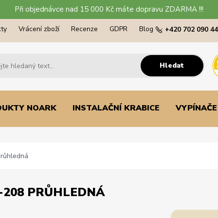
Při objednávce nad 15 000 Kč máte dopravu ZDARMA !!!
ty
Vrácení zboží
Recenze
GDPR
Blog
+420 702 090 4
Hledat
DUKTY NOARK
INSTALAČNÍ KRABICE
VYPÍNAČE
průhledná
3-208 PRŮHLEDNÁ