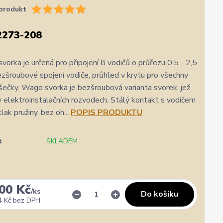
produkt
273-208
vorka je určená pro připojení 8 vodičů o průřezu 0,5 - 2,5
šroubové spojení vodiče, průhled v krytu pro všechny
ečky. Wago svorka je bezšroubová varianta svorek, jež
v elektroinstalačních rozvodech. Stálý kontakt s vodičem
tlak pružiny, bez oh...
POPIS PRODUKTU
t
SKLADEM
,00 Kč
/
ks
Do košíku
4 Kč
bez DPH