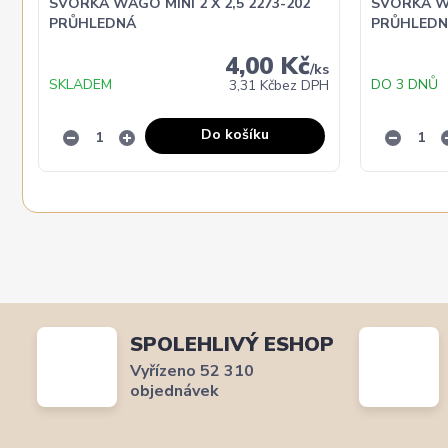
SVORKA WAGO MINI 2 X 2,5 2273-202
SVORKA WA
PRŮHLEDNÁ
PRŮHLEDN
4,00 Kč
/
ks
SKLADEM
DO 3 DNŮ
3,31 Kč
bez DPH
Do košíku
SPOLEHLIVÝ ESHOP
Vyřízeno 52 310
objednávek