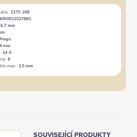
uktu:
2273-208
✓
Ověřený zákazník
✓
i
i
4050821027881
gle
Přidáno 3. srpna
·
Heureka.cz
0 %
★★★★★
Doporučuje obchod
100 %
★★★★★
Dopor
16,7 mm
mm
Wago
nál. Mohu
Vše super
PER
+
,4 mm
:
24 A
sta:
8
iče max.:
2,5 mm
SOUVISEJÍCÍ PRODUKTY