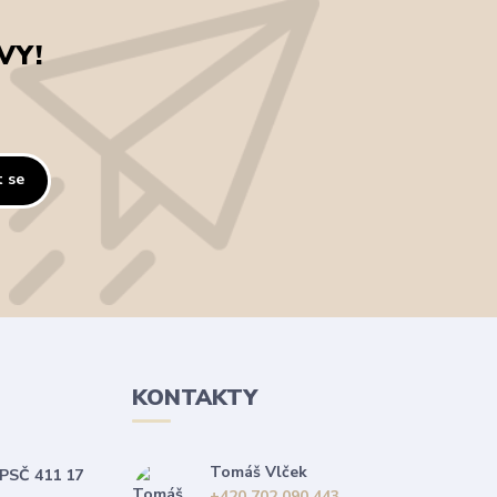
VY!
t se
KONTAKTY
Tomáš Vlček
 PSČ 411 17
+420 702 090 443