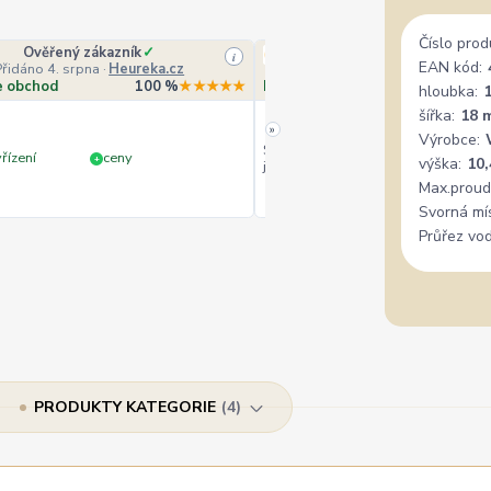
Číslo prod
Ověřený zákazník
✓
Veronika Veverková
i
EAN kód:
Přidáno 4. srpna
·
Heureka.cz
Přidáno 4. srpna
·
Goo
e obchod
100 %
★★★★★
Doporučuje obchod
10
hloubka:
šířka:
18 
»
Výrobce:
Široký výběr, milý a vstřícný perso
řízení
ceny
+
výška:
10
jedině doporučit.
Max.proud
Svorná mí
Průřez vod
PRODUKTY KATEGORIE
4