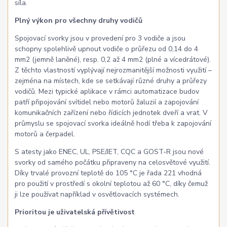
síla.
Plný výkon pro všechny druhy vodičů
Spojovací svorky jsou v provedení pro 3 vodiče a jsou
schopny spolehlivě upnout vodiče o průřezu od 0,14 do 4
mm2 (jemně laněné), resp. 0,2 až 4 mm2 (plné a vícedrátové).
Z těchto vlastností vyplývají nejrozmanitější možnosti využití –
zejména na místech, kde se setkávají různé druhy a průřezy
vodičů. Mezi typické aplikace v rámci automatizace budov
patří připojování svítidel nebo motorů žaluzií a zapojování
komunikačních zařízení nebo řídicích jednotek dveří a vrat. V
průmyslu se spojovací svorka ideálně hodí třeba k zapojování
motorů a čerpadel.
S atesty jako ENEC, UL, PSE/JET, CQC a GOST-R jsou nové
svorky od samého počátku připraveny na celosvětové využití.
Díky trvalé provozní teplotě do 105 °C je řada 221 vhodná
pro použití v prostředí s okolní teplotou až 60 °C, díky čemuž
ji lze používat například v osvětlovacích systémech.
Prioritou je uživatelská přívětivost