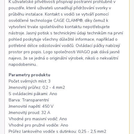
K uživatelské přívětivosti přispívají postranní prohlubně v
pouzdře, které uživateli usnadňují přidržování svorky v
průběhu instalace. Kontakt s vodiči se vytváří pomocí
osvědčené technologie CAGE CLAMP®, díky čemuž k
vytvoření trvale spolehlivého kontaktu nepotřebujete
nástroje. Jasný potisk s technickými údaji technikům na první
pohled poskytuje všechny důležité informace, například o
potřebné délce odizolování vodičů. Ovládací páčky nabízejí
prostor pro popis. Logo společnosti WAGO pak dává jasně
najevo, že se jedná o originální výrobek, nikoli o nekvalitní
napodobeninu.
Parametry produktu
Počet svěrných míst: 3
Jmenovitý průřez: 0,2 - 4 mm2
S ovládacími pákami: Ano
Barva: Transparentní
Jmenovité napětí: 450 V
Jmenovitý proud: 32 A
Vhodné pro masivní vodič: Ano
Vhodné pro pružné vodiče: Ano
Průřez lankového vodiče s dutinkou: 0,25 - 2,5 mm2