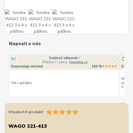
Napsali o nás
Ověřený zákazník
✓
i
Přidáno 7. srpna
·
Heureka.cz
Doporučuje obchod
100 %
★★★★★
Doporu
Můžu ho
Vče v pořádku.
objedná
Vřele d
Ohodnotit produkt
WAGO 221-413