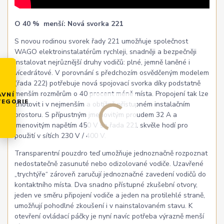
O 40 % menší: Nová svorka 221
S novou rodinou svorek řady 221 umožňuje společnost
WAGO elektroinstalatérům rychleji, snadněji a bezpečněji
instalovat nejrůznější druhy vodičů: plné, jemně laněné i
vícedrátové. V porovnání s předchozím osvědčeným modelem
(řada 222) potřebuje nová spojovací svorka díky podstatně
menším rozměrům o 40 procent méně místa. Propojení tak lze
AVNÍ
TEGORIE
zhotovit i v nejmenším a obtížně přístupném instalačním
prostoru. S přípustným jmenovitým proudem 32 A a
jmenovitým napětím 450 V se řada 221 skvěle hodí pro
použití v sítích 230 V / 400 V.
Transparentní pouzdro teď umožňuje jednoznačně rozpoznat
nedostatečně zasunuté nebo odizolované vodiče. Uzavřené
„trychtýře“ zároveň zaručují jednoznačné zavedení vodičů do
kontaktního místa. Dva snadno přístupné zkušební otvory,
jeden ve směru připojení vodiče a jeden na protilehlé straně,
umožňují pohodlné zkoušení i v nainstalovaném stavu. K
otevření ovládací páčky je nyní navíc potřeba výrazně menší