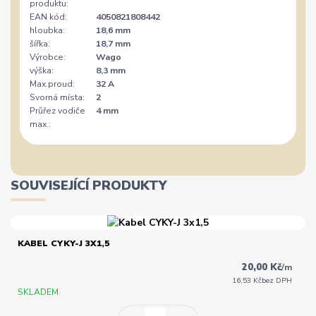
produktu:
EAN kód:
4050821808442
hloubka:
18,6 mm
šířka:
18,7 mm
Výrobce:
Wago
výška:
8,3 mm
Max.proud:
32 A
Svorná místa:
2
Průřez vodiče
4 mm
max.:
SOUVISEJÍCÍ PRODUKTY
KABEL CYKY-J 3X1,5
20,00 Kč
/
m
16,53 Kč
bez DPH
SKLADEM