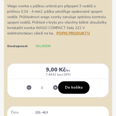
Wago svorka s páčkou určená pro připojení 3 vodičů o
průřezu 0,14 - 4 mm2, páčka umožňuje opakované spojení
vodiče. Průhlednost wago svorky zaručuje optickou kontrolu
spojení vodičů, Průhled v krytu pro všechny běžné zkoušečky.
Instalační svorka WAGO COMPACT řady 221 V
elektroinstalaci záleží na ka...
POPIS PRODUKTU
Dostupnost
SKLADEM
9,00 Kč
/
ks
7,44 Kč
bez DPH
Do košíku
Číslo
221-413