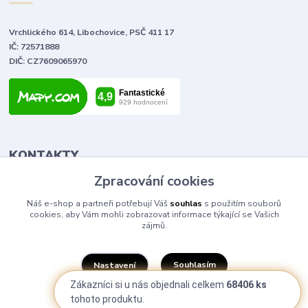
Vrchlického 614, Libochovice, PSČ 411 17
IČ: 72571888
DIČ: CZ7609065970
KONTAKTY
Zpracování cookies
Tomáš Vlček
Náš e-shop a partneři potřebují Váš
souhlas
s použitím souborů
+420 702 090 443
cookies, aby Vám mohli zobrazovat informace týkající se Vašich
volejte od 9,00 - 20,00 hod
zájmů.
info@elektromaterial.cz
Souhlasím
Nastavení
Zákazníci si u nás objednali celkem
68406 ks
tohoto produktu.
Souhlas můžete odmítnout
zde
.