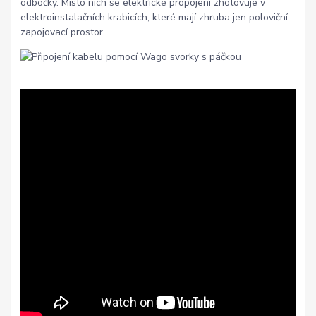
odbočky. Místo nich se elektrické propojení zhotovuje v
elektroinstalačních krabicích, které mají zhruba jen poloviční
zapojovací prostor.