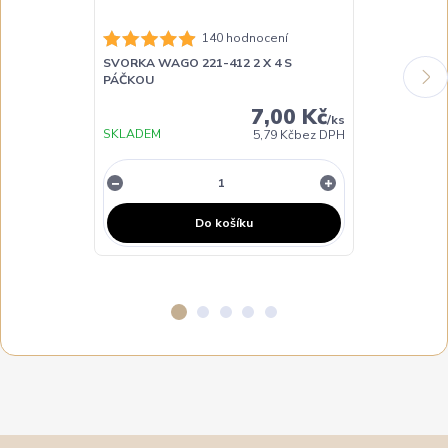
140 hodnocení
SVORKA WAGO 221-412 2 X 4 S
SVORKA WAGO 
PÁČKOU
PÁČKOU
7,00 Kč
/
ks
SKLADEM
SKLADEM
5,79 Kč
bez DPH
Do košíku