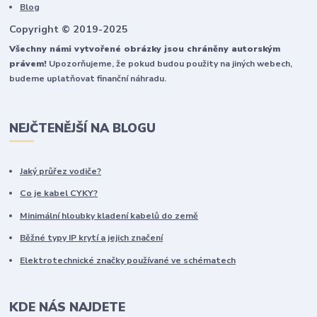
Blog
Copyright © 2019-2025
Všechny námi vytvořené obrázky jsou chráněny autorským
právem!
Upozorňujeme, že pokud budou použity na jiných webech,
budeme uplatňovat finanční náhradu.
NEJČTENĚJŠÍ NA BLOGU
Jaký průřez vodiče?
Co je kabel CYKY?
Minimální hloubky kladení kabelů do země
Běžné typy IP krytí a jejich značení
Elektrotechnické značky používané ve schématech
KDE NÁS NAJDETE