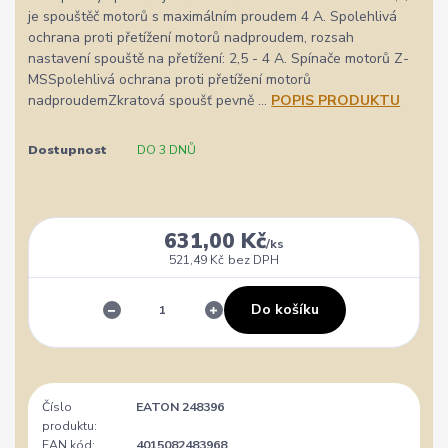
je spouštěč motorů s maximálním proudem 4 A. Spolehlivá
ochrana proti přetížení motorů nadproudem, rozsah
nastavení spouště na přetížení: 2,5 - 4 A. Spínače motorů Z-
MSSpolehlivá ochrana proti přetížení motorů
nadproudemZkratová spoušť pevně ...
POPIS PRODUKTU
Dostupnost
DO 3 DNŮ
631,00 Kč
/
ks
521,49 Kč
bez DPH
Do košíku
Číslo
EATON 248396
produktu:
EAN kód:
4015082483968