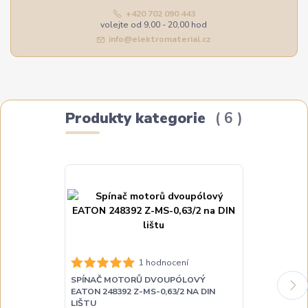
+420 702 090 443
volejte od 9,00 - 20,00 hod
info@elektromaterial.cz
Produkty kategorie
6
SPÍNAČ MOT
1 hodnocení
EATON 248393
SPÍNAČ MOTORŮ DVOUPÓLOVÝ
LIŠTU
EATON 248392 Z-MS-0,63/2 NA DIN
LIŠTU