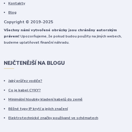
Kontakty
Blog
Copyright © 2019-2025
Všechny námi vytvořené obrázky jsou chráněny autorským
právem!
Upozorňujeme, že pokud budou použity na jiných webech,
budeme uplatňovat finanční náhradu.
NEJČTENĚJŠÍ NA BLOGU
Jaký průřez vodiče?
Co je kabel CYKY?
Minimální hloubky kladení kabelů do země
Běžné typy IP krytí a jejich značení
Elektrotechnické značky používané ve schématech