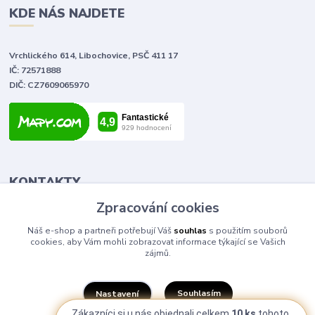
KDE NÁS NAJDETE
Vrchlického 614, Libochovice, PSČ 411 17
IČ: 72571888
DIČ: CZ7609065970
KONTAKTY
Zpracování cookies
Tomáš Vlček
Náš e-shop a partneři potřebují Váš
souhlas
s použitím souborů
+420 702 090 443
cookies, aby Vám mohli zobrazovat informace týkající se Vašich
volejte od 9,00 - 20,00 hod
zájmů.
info@elektromaterial.cz
Souhlasím
Nastavení
Zákazníci si u nás objednali celkem
10 ks
tohoto