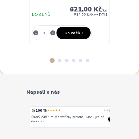
621,00 Kč
/
ks
DO 3 DNŮ
DO 3 DNŮ
513,22 Kč
bez DPH
Do košíku
Napsali o nás
100 %
100 %
★★★★★
★
4. srpna
4. srpna
Široký výběr, milý a vstřícný personál. Mohu jedině
Vše super
doporučit.