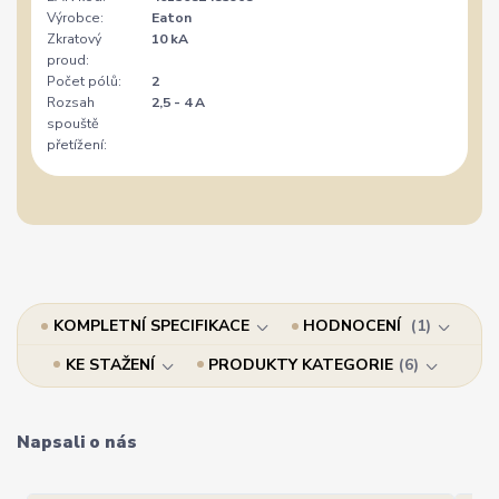
Výrobce:
Eaton
Zkratový
10 kA
proud:
Počet pólů:
2
Rozsah
2,5 - 4 A
spouště
přetížení:
KOMPLETNÍ SPECIFIKACE
HODNOCENÍ
1
KE STAŽENÍ
PRODUKTY KATEGORIE
6
Napsali o nás