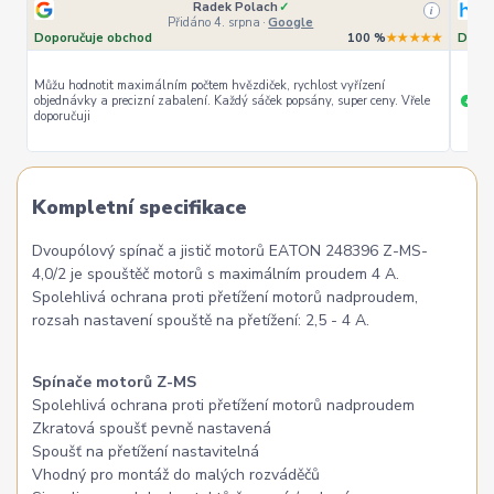
Radek Polach
✓
i
Přidáno 4. srpna
·
Google
Doporučuje obchod
100 %
★★★★★
Dopor
Můžu hodnotit maximálním počtem hvězdiček, rychlost vyřízení
objednávky a precizní zabalení. Každý sáček popsány, super ceny. Vřele
ryc
+
doporučuji
Kompletní specifikace
Dvoupólový spínač a jistič motorů EATON 248396 Z-MS-
4,0/2 je spouštěč motorů s maximálním proudem 4 A.
Spolehlivá ochrana proti přetížení motorů nadproudem,
rozsah nastavení spouště na přetížení: 2,5 - 4 A.
Spínače motorů Z-MS
Spolehlivá ochrana proti přetížení motorů nadproudem
Zkratová spoušť pevně nastavená
Spoušť na přetížení nastavitelná
Vhodný pro montáž do malých rozváděčů