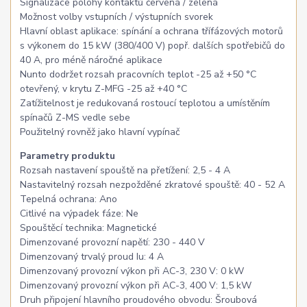
Signalizace polohy kontaktů červená / zelená
Možnost volby vstupních / výstupních svorek
Hlavní oblast aplikace: spínání a ochrana třífázových motorů
s výkonem do 15 kW (380/400 V) popř. dalších spotřebičů do
40 A, pro méně náročné aplikace
Nunto dodržet rozsah pracovních teplot -25 až +50 °C
otevřený, v krytu Z-MFG -25 až +40 °C
Zatížitelnost je redukovaná rostoucí teplotou a umístěním
spínačů Z-MS vedle sebe
Použitelný rovněž jako hlavní vypínač
Parametry produktu
Rozsah nastavení spouště na přetížení: 2,5 - 4 A
Nastavitelný rozsah nezpožděné zkratové spouště: 40 - 52 A
Tepelná ochrana: Ano
Citlivé na výpadek fáze: Ne
Spouštěcí technika: Magnetické
Dimenzované provozní napětí: 230 - 440 V
Dimenzovaný trvalý proud Iu: 4 A
Dimenzovaný provozní výkon při AC-3, 230 V: 0 kW
Dimenzovaný provozní výkon při AC-3, 400 V: 1,5 kW
Druh připojení hlavního proudového obvodu: Šroubová