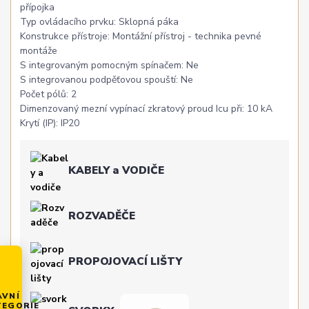
přípojka
Typ ovládacího prvku: Sklopná páka
Konstrukce přístroje: Montážní přístroj - technika pevné
montáže
S integrovaným pomocným spínačem: Ne
S integrovanou podpěťovou spouští: Ne
Počet pólů: 2
Dimenzovaný mezní vypínací zkratový proud Icu při: 10 kA
Krytí (IP): IP20
KABELY a VODIČE
ROZVADĚČE
PROPOJOVACÍ LIŠTY
AVNÍ
TEGORIE