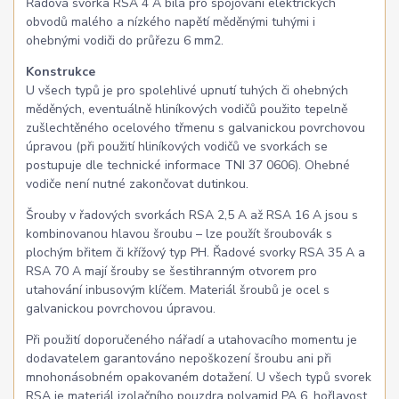
Řadová svorka RSA 4 A bílá pro spojování elektrických
obvodů malého a nízkého napětí měděnými tuhými i
ohebnými vodiči do průřezu 6 mm2.
Konstrukce
U všech typů je pro spolehlivé upnutí tuhých či ohebných
měděných, eventuálně hliníkových vodičů použito tepelně
zušlechtěného ocelového třmenu s galvanickou povrchovou
úpravou (při použití hliníkových vodičů ve svorkách se
postupuje dle technické informace TNI 37 0606). Ohebné
vodiče není nutné zakončovat dutinkou.
Šrouby v řadových svorkách RSA 2,5 A až RSA 16 A jsou s
kombinovanou hlavou šroubu – lze použít šroubovák s
plochým břitem či křížový typ PH. Řadové svorky RSA 35 A a
RSA 70 A mají šrouby se šestihranným otvorem pro
utahování inbusovým klíčem. Materiál šroubů je ocel s
galvanickou povrchovou úpravou.
Při použití doporučeného nářadí a utahovacího momentu je
dodavatelem garantováno nepoškození šroubu ani při
mnohonásobném opakovaném dotažení. U všech typů svorek
RSA je materiál izolačního pouzdra polyamid PA 6, hořlavost