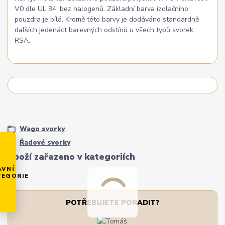
V0 dle UL 94, bez halogenů. Základní barva izolačního
pouzdra je bílá. Kromě této barvy je dodáváno standardně
dalších jedenáct barevných odstínů u všech typů svorek
RSA.
Wago svorky
Řadové svorky
Zboží zařazeno v kategoriích
AVNÍ
TEGORIE
POTŘEBUJETE PORADIT?