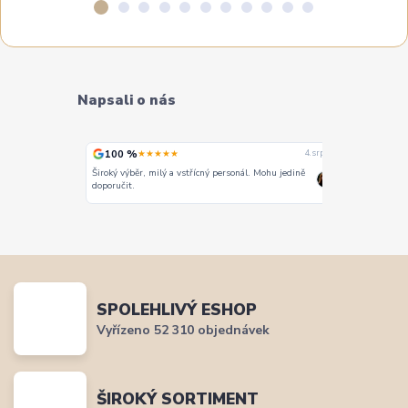
Napsali o nás
100 %
100 %
★★★★★
★
4. srpna
4. srpna
Široký výběr, milý a vstřícný personál. Mohu jedině
Vše super
doporučit.
SPOLEHLIVÝ ESHOP
Vyřízeno 52 310 objednávek
ŠIROKÝ SORTIMENT