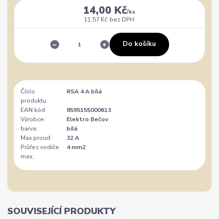
14,00 Kč
/
ks
11,57 Kč
bez DPH
Do košíku
Číslo
RSA 4 A bílá
produktu:
EAN kód:
8595155000613
Výrobce:
Elektro Bečov
barva:
bílá
Max.proud:
32 A
Průřez vodiče
4 mm2
max.:
SOUVISEJÍCÍ PRODUKTY