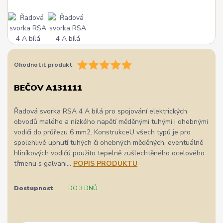
Ohodnotit produkt
BEČOV A131111
Řadová svorka RSA 4 A bílá pro spojování elektrických
obvodů malého a nízkého napětí měděnými tuhými i ohebnými
vodiči do průřezu 6 mm2. KonstrukceU všech typů je pro
spolehlivé upnutí tuhých či ohebných měděných, eventuálně
hliníkových vodičů použito tepelně zušlechtěného ocelového
třmenu s galvani...
POPIS PRODUKTU
Dostupnost
DO 3 DNŮ