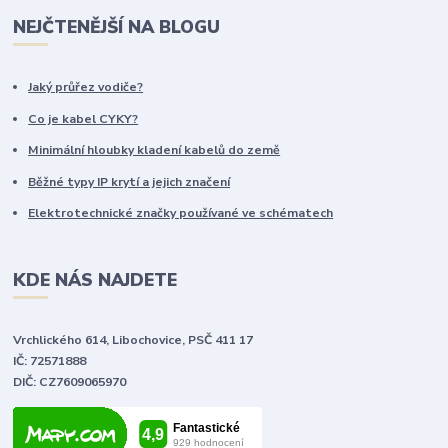
NEJČTENĚJŠÍ NA BLOGU
Jaký průřez vodiče?
Co je kabel CYKY?
Minimální hloubky kladení kabelů do země
Běžné typy IP krytí a jejich značení
Elektrotechnické značky používané ve schématech
KDE NÁS NAJDETE
Vrchlického 614, Libochovice, PSČ 411 17
IČ: 72571888
DIČ: CZ7609065970