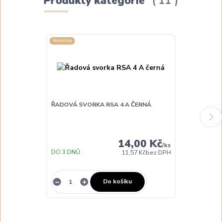
Produkty kategorie
11
Novinka
Novinka
ŘADOVÁ SVORKA RSA 4 A ČERNÁ
ŘADOVÁ SVOR
14,00 Kč
/
ks
DO 3 DNŮ
DO 3 DNŮ
11,57 Kč
bez DPH
Do košíku