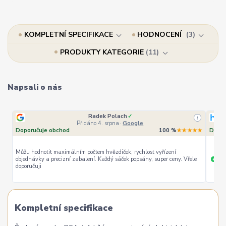
KOMPLETNÍ SPECIFIKACE
HODNOCENÍ
3
PRODUKTY KATEGORIE
11
Napsali o nás
Radek Polach
✓
i
Přidáno 4. srpna
·
Google
Doporučuje obchod
100 %
★★★★★
Dopor
Můžu hodnotit maximálním počtem hvězdiček, rychlost vyřízení
objednávky a precizní zabalení. Každý sáček popsány, super ceny. Vřele
ryc
+
doporučuji
Kompletní specifikace