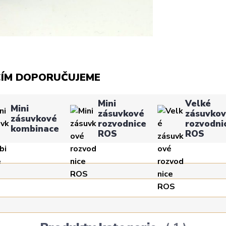
CÍM DOPORUČUJEME
Mini
Velké
Mini
zásuvkové
zásuvko
zásuvkové
rozvodnice
rozvodni
kombinace
ROS
ROS