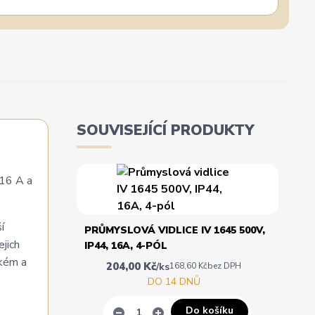
SOUVISEJÍCÍ PRODUKTY
 16 A a
í
PRŮMYSLOVÁ VIDLICE IV 1645 500V,
jich
IP44, 16A, 4-PÓL
ckém a
204,00 Kč
/
ks
168,60 Kč
bez DPH
DO 14 DNŮ
Do košíku