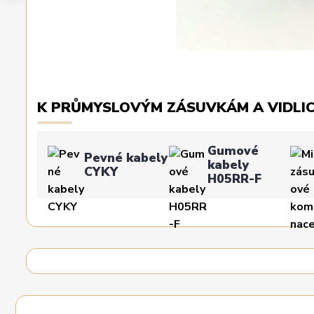
K PRŮMYSLOVÝM ZÁSUVKÁM A VIDLI
Gumové
Pevné kabely
kabely
CYKY
H05RR-F