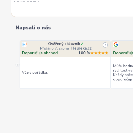
Napsali o nás
Ověřený zákazník
✓
i
Přidáno 7. srpna
·
Heureka.cz
Doporučuje obchod
100 %
★★★★★
Doporučuj
«
Můžu hodno
rychlost vy
Vče v pořádku.
Každý sáče
doporučuji