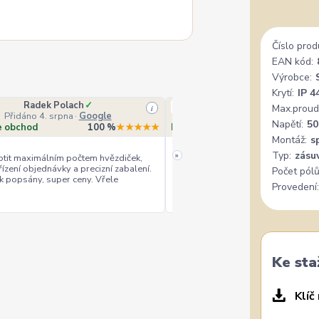
Číslo prod
EAN kód:
Výrobce:
Krytí:
IP 4
Radek Polach
✓
Ověřený zákazník
Max.proud
i
Přidáno 4. srpna
·
Google
Přidáno 4. srpna
·
Heurek
Napětí:
50
e obchod
100 %
★★★★★
Doporučuje obchod
10
Montáž:
s
Typ:
zásu
»
tit maximálním počtem hvězdiček,
řízení objednávky a precizní zabalení.
Počet pólů
rychlé vyřízení
ceny
+
+
k popsány, super ceny. Vřele
Provedení:
Ke sta
Klíč