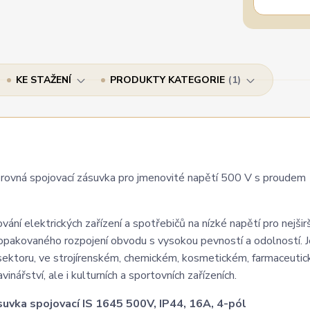
KE STAŽENÍ
PRODUKTY KATEGORIE
1
rovná spojovací zásuvka pro jmenovité napětí 500 V s proudem
ání elektrických zařízení a spotřebičů na nízké napětí pro nejširš
opakovaného rozpojení obvodu s vysokou pevností a odolností. Je
 sektoru, ve strojírenském, chemickém, kosmetickém, farmaceuti
inářství, ale i kulturních a sportovních zařízeních.
uvka spojovací IS 1645 500V, IP44, 16A, 4-pól