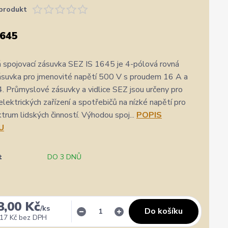
produkt
1645
 spojovací zásuvka SEZ IS 1645 je 4-pólová rovná
ásuvka pro jmenovité napětí 500 V s proudem 16 A a
4. Průmyslové zásuvky a vidlice SEZ jsou určeny pro
elektrických zařízení a spotřebičů na nízké napětí pro
ktrum lidských činností. Výhodou spoj...
POPIS
U
t
DO 3 DNŮ
8,00 Kč
/
ks
Do košíku
17 Kč
bez DPH