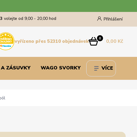
43
volejte od 9,00 - 20,00 hod
Přihlášení
0
0,00 Kč
vyřízeno přes 52310 objednávek
 A ZÁSUVKY
WAGO SVORKY
VÍCE
pól