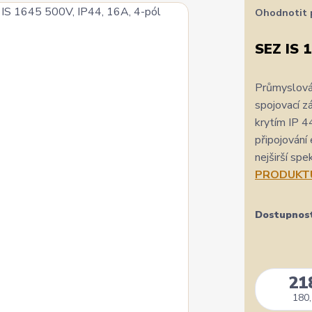
Ohodnotit 
SEZ IS 
Průmyslová
spojovací z
krytím IP 4
připojování 
nejširší spe
PRODUKT
Dostupnos
21
180,