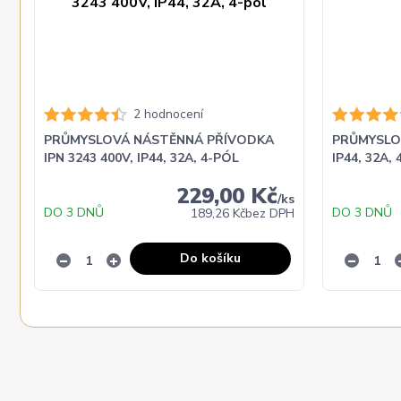
2 hodnocení
PRŮMYSLOVÁ NÁSTĚNNÁ PŘÍVODKA
PRŮMYSLOV
IPN 3243 400V, IP44, 32A, 4-PÓL
IP44, 32A,
229,00 Kč
/
ks
DO 3 DNŮ
DO 3 DNŮ
189,26 Kč
bez DPH
Do košíku