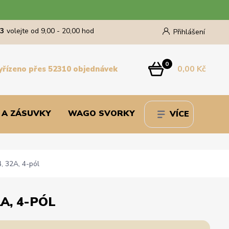
43
volejte od 9,00 - 20,00 hod
Přihlášení
0
0,00 Kč
yřízeno přes 52310 objednávek
 A ZÁSUVKY
WAGO SVORKY
VÍCE
, 32A, 4-pól
A, 4-PÓL