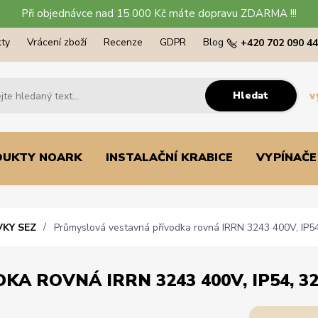
Při objednávce nad 15 000 Kč máte dopravu ZDARMA !!!
ty
Vrácení zboží
Recenze
GDPR
Blog
+420 702 090 4
Hledat
v
DUKTY NOARK
INSTALAČNÍ KRABICE
VYPÍNAČE
VKY SEZ
Průmyslová vestavná přívodka rovná IRRN 3243 400V, IP54
 ROVNÁ IRRN 3243 400V, IP54, 32