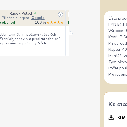
Radek Polach
✓
Ověřený zákazník
i
Přidáno 4. srpna
·
Google
Přidáno 4. srpna
·
Heurek
Číslo prod
e obchod
100 %
★★★★★
Doporučuje obchod
10
EAN kód:
Výrobce:
»
tit maximálním počtem hvězdiček,
Krytí:
IP 5
řízení objednávky a precizní zabalení.
rychlé vyřízení
ceny
+
+
k popsány, super ceny. Vřele
Max.proud
Napětí:
40
Montáž:
v
Typ:
přív
Počet pólů
Provedení:
Ke sta
Klíč