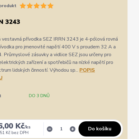
produkt
N 3243
 vestavná přívodka SEZ IRRN 3243 je 4-pólová rovná
řívodka pro jmenovité napětí 400 V s proudem 32 A a
4. Průmyslové zásuvky a vidlice SEZ jsou určeny pro
elektrických zařízení a spotřebičů na nízké napětí pro
ktrum lidských činností. Výhodou sp...
POPIS
U
t
DO 3 DNŮ
6,00 Kč
/
ks
Do košíku
51 Kč
bez DPH