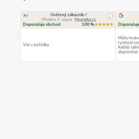
Ověřený zákazník
✓
i
Přidáno 7. srpna
·
Heureka.cz
Doporučuje obchod
100 %
★★★★★
Doporučuj
«
Můžu hodno
rychlost vy
Vče v pořádku.
Každý sáče
doporučuji