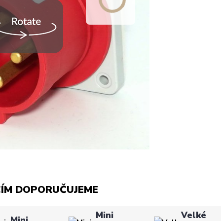
CÍM DOPORUČUJEME
Mini
Velké
Mini