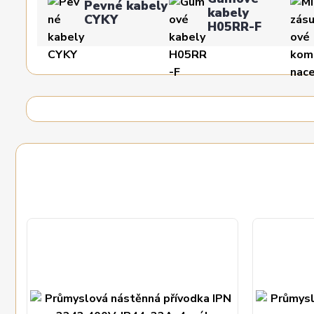
Pevné kabely
kabely
CYKY
H05RR-F