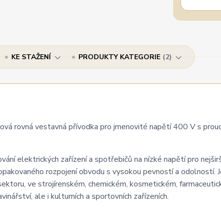
KE STAŽENÍ
PRODUKTY KATEGORIE
2
vá rovná vestavná přívodka pro jmenovité napětí 400 V s pro
ání elektrických zařízení a spotřebičů na nízké napětí pro nejširš
opakovaného rozpojení obvodu s vysokou pevností a odolností. Je
 sektoru, ve strojírenském, chemickém, kosmetickém, farmaceuti
inářství, ale i kulturních a sportovních zařízeních.