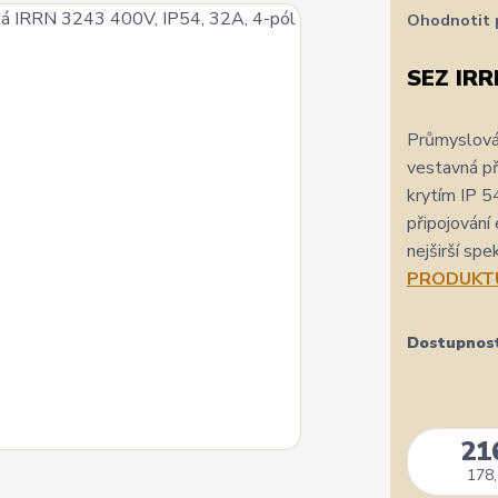
Ohodnotit 
SEZ IRR
Průmyslová
vestavná p
krytím IP 5
připojování 
nejširší spe
PRODUKT
Dostupnos
21
178,