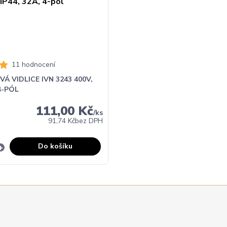
11 hodnocení
Á VIDLICE IVN 3243 400V,
 4-PÓL
111,00 Kč
/
ks
91,74 Kč
bez DPH
Do košíku