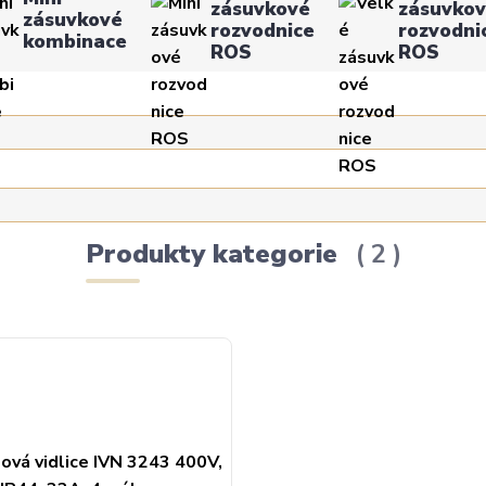
zásuvkové
zásuvko
zásuvkové
rozvodnice
rozvodni
kombinace
ROS
ROS
Produkty kategorie
2