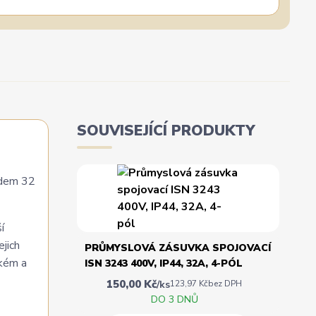
SOUVISEJÍCÍ PRODUKTY
udem 32
í
jich
PRŮMYSLOVÁ ZÁSUVKA SPOJOVACÍ
ckém a
ISN 3243 400V, IP44, 32A, 4-PÓL
150,00 Kč
/
ks
123,97 Kč
bez DPH
DO 3 DNŮ