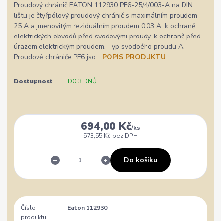
Proudový chránič EATON 112930 PF6-25/4/003-A na DIN
lištu je čtyřpólový proudový chránič s maximálním proudem
25 A a jmenovitým reziduálním proudem 0,03 A, k ochraně
elektrických obvodů před svodovými proudy, k ochraně před
úrazem elektrickým proudem. Typ svodoého proudu A.
Proudové chrániče PF6 jso...
POPIS PRODUKTU
Dostupnost
DO 3 DNŮ
694,00 Kč
/
ks
573,55 Kč
bez DPH
Do košíku
Číslo
Eaton 112930
produktu: