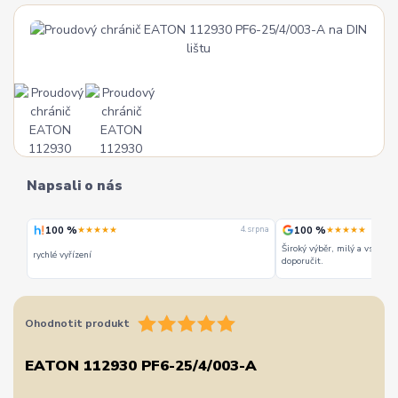
Napsali o nás
100 %
100 %
★★★★★
★★★★★
 srpna
4. srpna
Široký výběr, milý a vstřícn
rychlé vyřízení
doporučit.
Ohodnotit produkt
EATON 112930 PF6-25/4/003-A