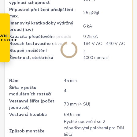
vypínací schopnost
Přípustné přetížení předjištění -
25 gG/gL
max.
Jmenovitý krátkodobý výdržný
6 kA
proud (Icw)
AVNÍ
Kapacita přepěťového proudu
0,25 kA
TEGORIE
Rozsah testovacího obvodu
184 V AC - 440 V AC
Stupeň znečištění
2
Životnost, elektrická
4000 operací
Rám
45 mm
Šířka v počtu
4
modulárních roztečí
Vestavná šířka (počet
70 mm (4 SU)
jednotek)
Vestavná hloubka
69,5 mm
Rychlé upevnění se 2
západkovými polohami pro DIN
Způsob montáže
lištu