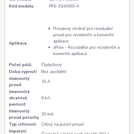
Kód modelu
PF6-25/4/003-A
Proudový chránič pro reziduální
proud pro rezidenční a komerční
aplikace
Aplikace
xPole - Rozváděče pro rezidenční a
komerční aplikace
Počet pólů
Čtyřpólový
Doba vypnutí
Bez zpoždění
Jmenovitý
25 A
proud
Jmenovitá
zkratová
6 kA
pevnost
Jmenovitý
30 mA
proud poruchy
Typ citlivosti
Citlivý na pulzní proud
Impulzní