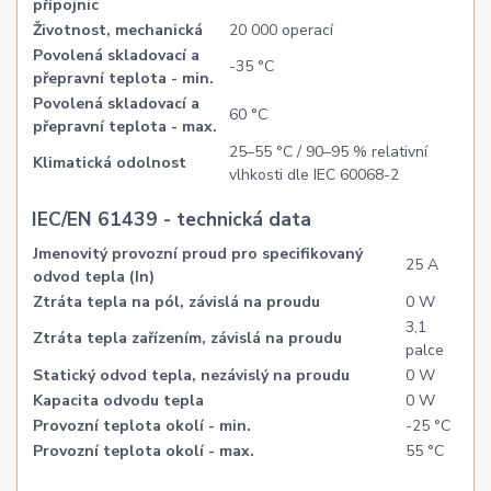
přípojnic
Životnost, mechanická
20 000 operací
Povolená skladovací a
-35 °C
přepravní teplota - min.
Povolená skladovací a
60 °C
přepravní teplota - max.
25–55 °C / 90–95 % relativní
Klimatická odolnost
vlhkosti dle IEC 60068-2
IEC/EN 61439 - technická data
Jmenovitý provozní proud pro specifikovaný
25 A
odvod tepla (In)
Ztráta tepla na pól, závislá na proudu
0 W
3,1
Ztráta tepla zařízením, závislá na proudu
palce
Statický odvod tepla, nezávislý na proudu
0 W
Kapacita odvodu tepla
0 W
Provozní teplota okolí - min.
-25 °C
Provozní teplota okolí - max.
55 °C