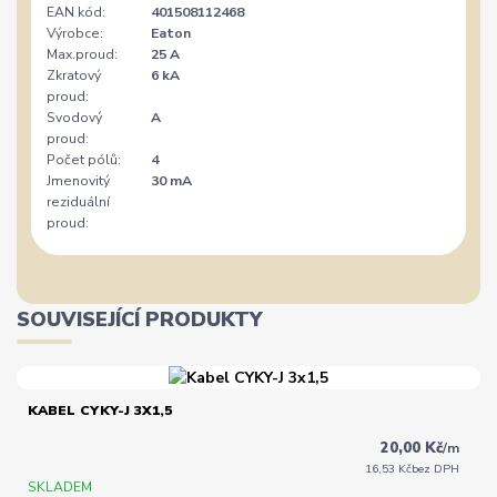
EAN kód:
401508112468
Výrobce:
Eaton
Max.proud:
25 A
Zkratový
6 kA
proud:
Svodový
A
proud:
Počet pólů:
4
Jmenovitý
30 mA
reziduální
proud:
SOUVISEJÍCÍ PRODUKTY
KABEL CYKY-J 3X1,5
20,00 Kč
/
m
16,53 Kč
bez DPH
SKLADEM