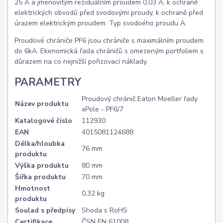
25 A a jmenovitým reziduálním proudem 0,03 A, k ochraně
elektrických obvodů před svodovými proudy, k ochraně před
úrazem elektrickým proudem. Typ svodoého proudu A.
Proudové chrániče PF6 jsou chrániče s maximálním proudem
do 6kA. Ekenomická řada chráničů s omezeným portfoliem s
důrazem na co nejnižší pořizovací náklady.
PARAMETRY
Proudový chránič Eaton Moeller řady
Název produktu
xPole - PF6/7
Katalogové číslo
112930
EAN
4015081124688
Délka/hloubka
76 mm
produktu
Výška produktu
80 mm
Šířka produktu
70 mm
Hmotnost
0,32 kg
produktu
Soulad s předpisy
Shoda s RoHS
Certifikace
ČSN EN 61008