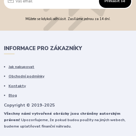
Přihlásit se
Můžete se kdykoli odhlásit. Zasíláme jednou za 14 dní.
INFORMACE PRO ZÁKAZNÍKY
Jak nakupovat
Obchodní podmínky
Kontakty
Blog
Copyright © 2019-2025
Všechny námi vytvořené obrázky jsou chráněny autorským
právem!
Upozorňujeme, že pokud budou použity na jiných webech,
budeme uplatňovat finanční náhradu.