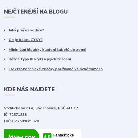
NEJČTENĚJŠÍ NA BLOGU
Jaký průřez vodiče?
Co je kabel CYKY?
Minimální hloubky kladení kabelů do země
Běžné typy IP krytí a jejich značení
Elektrotechnické značky používané ve schématech
KDE NÁS NAJDETE
Vrchlického 614, Libochovice, PSČ 411 17
IČ: 72571888
DIČ: CZ7609065970