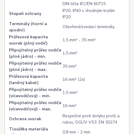
DIN lišta IEC/EN 60715
IP20, IP40 s vhodným krytím
Stupeň ochrany
IP20
Terminály (horní a
Otevřené/zvedací terminály
spodní)
Průřezová kapacita
1,5 mm² - 35 mm²
svorek (plný vodič)
Připojitelný průřez vodiče
1,5 mm²
(plné jádro) - min.
Připojitelný průřez vodiče
35 mm²
(plné jádro) - max.
Průřezová kapacita
16 mm² (2x)
(laněný kabel)
Připojitelný průřez vodiče
1,5 mm²
(vícevodičový) - min.
Připojitelný průřez vodiče
16 mm²
(vícevodičový) - max.
Bezpečné proti dotyku prstů a
Ochrana svorek
rukou, DGUV VS3, EN 50274
Tloušťka materiálu
0,8 mm - 2 mm