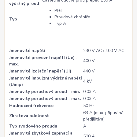
Částečně odolné proti přepětí 250 A
výdržný proud
PF6
Proudové chrániče
Typ
Typ A
Jmenovité napětí
230 V AC / 400 V AC
Jmenovité provozní napětí (Ue) -
400 V
max.
Jmenovité izolační napětí (Ui)
440 V
Jmenovité impulzní výdržné napětí
4 kV
(Uimp)
Jmenovitý poruchový proud - min.
0,03 A
Jmenovitý poruchový proud - max.
0,03 A
Hodnocení frekvence
50 Hz
63 A (max. přípustná
Zkratová odolnost
předjištění)
Typ svodového proudu
A
Jmenovitá zbytková zapínací a
500 A