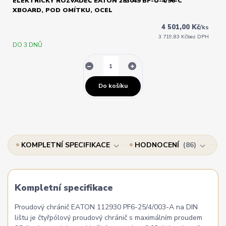
ELEKTRICKÝ ROZVADĚČ EATON 283049 BF-U-4/96-C
XBOARD, POD OMÍTKU, OCEL
4 501,00 Kč
/
ks
3 719,83 Kč
bez DPH
DO 3 DNŮ
Do košíku
KOMPLETNÍ SPECIFIKACE
HODNOCENÍ
86
Kompletní specifikace
Proudový chránič EATON 112930 PF6-25/4/003-A na DIN
lištu je čtyřpólový proudový chránič s maximálním proudem