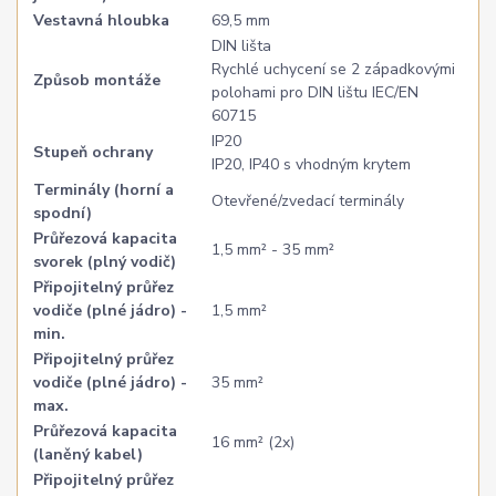
Vestavná hloubka
69,5 mm
DIN lišta
Rychlé uchycení se 2 západkovými
Způsob montáže
polohami pro DIN lištu IEC/EN
60715
IP20
Stupeň ochrany
IP20, IP40 s vhodným krytem
Terminály (horní a
Otevřené/zvedací terminály
spodní)
Průřezová kapacita
1,5 mm² - 35 mm²
svorek (plný vodič)
Připojitelný průřez
vodiče (plné jádro) -
1,5 mm²
min.
Připojitelný průřez
vodiče (plné jádro) -
35 mm²
max.
Průřezová kapacita
16 mm² (2x)
(laněný kabel)
Připojitelný průřez