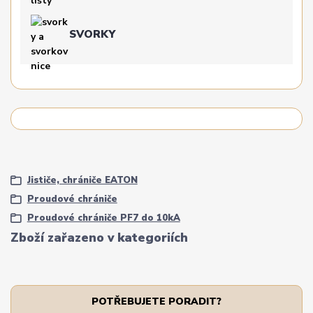
SVORKY
Jističe, chrániče EATON
Proudové chrániče
Proudové chrániče PF7 do 10kA
Zboží zařazeno v kategoriích
POTŘEBUJETE PORADIT?