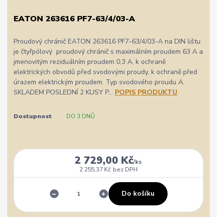
EATON 263616 PF7-63/4/03-A
Proudový chránič EATON 263616 PF7-63/4/03-A na DIN lištu
je čtyřpólový proudový chránič s maximálním proudem 63 A a
jmenovitým reziduálním proudem 0,3 A, k ochraně
elektrických obvodů před svodovými proudy, k ochraně před
úrazem elektrickým proudem. Typ svodového proudu A.
SKLADEM POSLEDNÍ 2 KUSY P...
POPIS PRODUKTU
Dostupnost
DO 3 DNŮ
2 729,00 Kč
/
ks
2 255,37 Kč
bez DPH
Do košíku