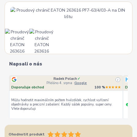
Napsali o nás
Radek Polach
✓
i
Přidáno 4. srpna
·
Google
Doporučuje obchod
100 %
★★★★★
Doporu
Můžu hodnotit maximálním počtem hvězdiček, rychlost vyřízení
objednávky a precizní zabalení. Každý sáček popsány, super ceny.
rychl
+
Vřele doporučuji
Ohodnotit produkt