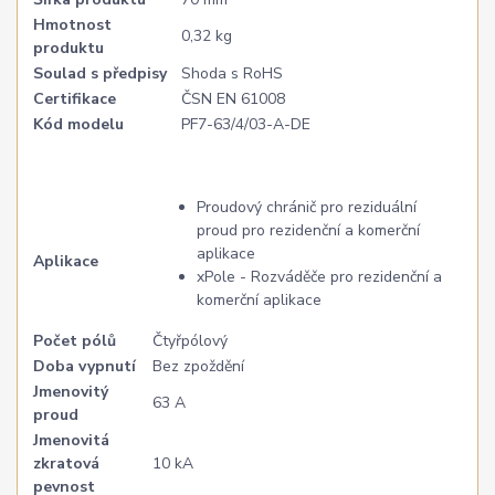
Hmotnost
0,32 kg
produktu
Soulad s předpisy
Shoda s RoHS
Certifikace
ČSN EN 61008
Kód modelu
PF7-63/4/03-A-DE
Proudový chránič pro reziduální
proud pro rezidenční a komerční
aplikace
Aplikace
xPole - Rozváděče pro rezidenční a
komerční aplikace
Počet pólů
Čtyřpólový
Doba vypnutí
Bez zpoždění
Jmenovitý
63 A
proud
Jmenovitá
zkratová
10 kA
pevnost