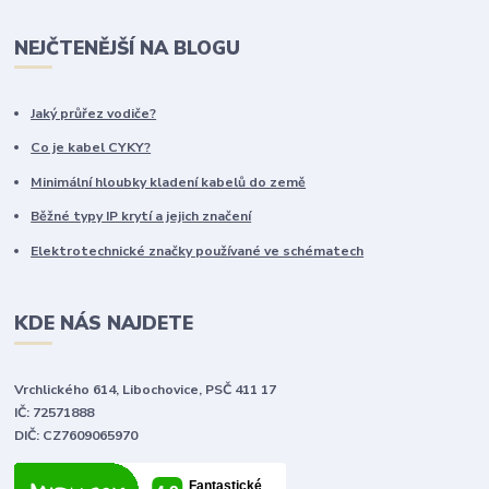
NEJČTENĚJŠÍ NA BLOGU
Jaký průřez vodiče?
Co je kabel CYKY?
Minimální hloubky kladení kabelů do země
Běžné typy IP krytí a jejich značení
Elektrotechnické značky používané ve schématech
KDE NÁS NAJDETE
Vrchlického 614, Libochovice, PSČ 411 17
IČ: 72571888
DIČ: CZ7609065970