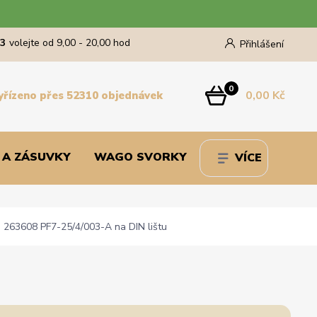
43
volejte od 9,00 - 20,00 hod
Přihlášení
0
0,00 Kč
yřízeno přes 52310 objednávek
 A ZÁSUVKY
WAGO SVORKY
VÍCE
263608 PF7-25/4/003-A na DIN lištu