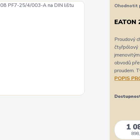
Ohodnotit 
EATON 2
Proudový c
čtyřpólový
jmenovitým 
obvodů pře
proudem. T
POPIS P
Dostupnos
1 0
898,