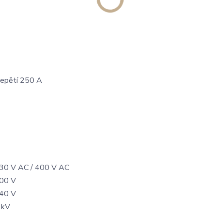
řepětí 250 A
30 V AC / 400 V AC
00 V
40 V
 kV