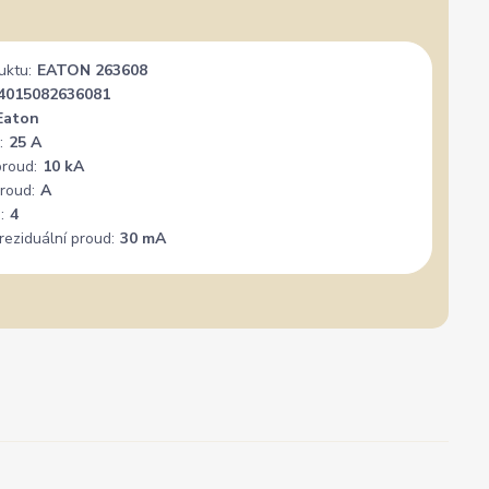
uktu:
EATON 263608
4015082636081
Eaton
:
25 A
proud:
10 kA
roud:
A
:
4
reziduální proud:
30 mA