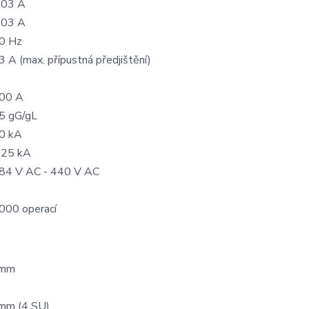
,03 A
,03 A
0 Hz
3 A (max. přípustná předjištění)
00 A
5 gG/gL
0 kA
,25 kA
84 V AC - 440 V AC
000 operací
 mm
mm (4 SU)