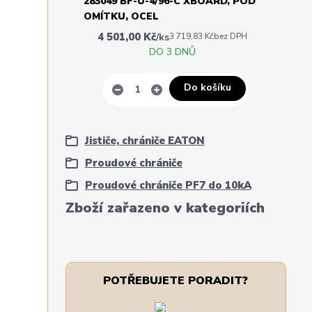
283049 BF-U-4/96-C XBOARD, POD
OMÍTKU, OCEL
4 501,00 Kč
/
ks
3 719,83 Kč
bez DPH
DO 3 DNŮ
Do košíku
Jističe, chrániče EATON
Proudové chrániče
Proudové chrániče PF7 do 10kA
Zboží zařazeno v kategoriích
POTŘEBUJETE PORADIT?