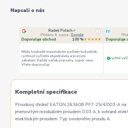
Napsali o nás
Radek Polach
✓
i
Přidáno 4. srpna
·
Google
Při
Doporučuje obchod
100 %
★★★★★
Doporučuje 
«
Můžu hodnotit maximálním počtem hvězdiček,
rychlost vyřízení objednávky a precizní
rychlé vyří
+
zabalení. Každý sáček popsány, super ceny.
Vřele doporučuji
Kompletní specifikace
Proudový chránič EATON 263608 PF7-25/4/003-A na DIN
jmenovitým reziduálním proudem 0,03 A, k ochraně elek
elektrickým proudem. Typ svodového proudu A.