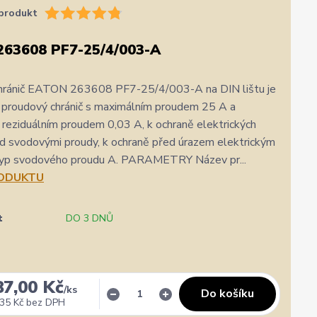
produkt
63608 PF7-25/4/003-A
hránič EATON 263608 PF7-25/4/003-A na DIN lištu je
 proudový chránič s maximálním proudem 25 A a
reziduálním proudem 0,03 A, k ochraně elektrických
d svodovými proudy, k ochraně před úrazem elektrickým
yp svodového proudu A. PARAMETRY Název pr...
RODUKTU
t
DO 3 DNŮ
87,00 Kč
/
ks
Do košíku
35 Kč
bez DPH