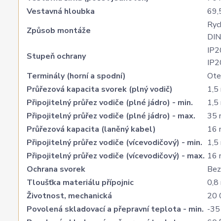
Vestavná hloubka
69,
Ryc
Způsob montáže
DIN
IP2
Stupeň ochrany
IP2
Terminály (horní a spodní)
Ote
Průřezová kapacita svorek (plný vodič)
1,5
Připojitelný průřez vodiče (plné jádro) - min.
1,5
Připojitelný průřez vodiče (plné jádro) - max.
35 
Průřezová kapacita (laněný kabel)
16 
Připojitelný průřez vodiče (vícevodičový) - min.
1,5
Připojitelný průřez vodiče (vícevodičový) - max.
16 
Ochrana svorek
Bez
Tloušťka materiálu přípojnic
0,8
Životnost, mechanická
20 
Povolená skladovací a přepravní teplota - min.
-35