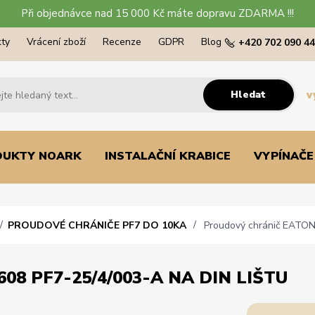
Při objednávce nad 15 000 Kč máte dopravu ZDARMA !!!
ty
Vrácení zboží
Recenze
GDPR
Blog
+420 702 090 4
Hledat
v
DUKTY NOARK
INSTALAČNÍ KRABICE
VYPÍNAČE
PROUDOVÉ CHRÁNIČE PF7 DO 10KA
Proudový chránič EATON 
8 PF7-25/4/003-A NA DIN LIŠTU