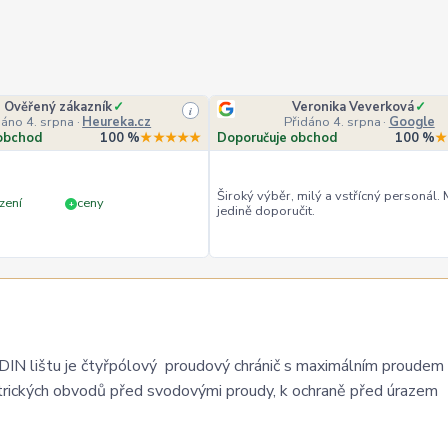
Ověřený zákazník
✓
Veronika Veverková
✓
i
dáno 4. srpna
·
Heureka.cz
Přidáno 4. srpna
·
Google
obchod
100 %
★★★★★
Doporučuje obchod
100 %
★
Široký výběr, milý a vstřícný personál.
zení
ceny
+
jedině doporučit.
 lištu je čtyřpólový proudový chránič s maximálním proudem
trických obvodů před svodovými proudy, k ochraně před úrazem