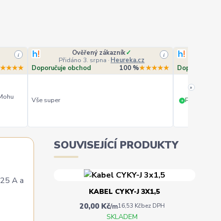
Ověřený zákazník
✓
O
i
i
Přidáno 3. srpna
·
Heureka.cz
Přidá
★★★★
Doporučuje obchod
100 %
★★★★★
Doporučuje o
»
 Mohu
Vše super
PERFEKTNÍ 
+
SOUVISEJÍCÍ PRODUKTY
 25 A a
KABEL CYKY-J 3X1,5
20,00 Kč
/
m
16,53 Kč
bez DPH
SKLADEM