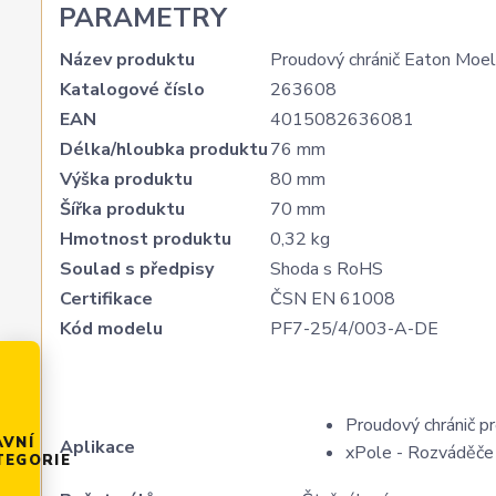
PARAMETRY
Název produktu
Proudový chránič Eaton Moel
Katalogové číslo
263608
EAN
4015082636081
Délka/hloubka produktu
76 mm
Výška produktu
80 mm
Šířka produktu
70 mm
Hmotnost produktu
0,32 kg
Soulad s předpisy
Shoda s RoHS
Certifikace
ČSN EN 61008
Kód modelu
PF7-25/4/003-A-DE
Proudový chránič pr
AVNÍ
Aplikace
xPole - Rozváděče 
TEGORIE