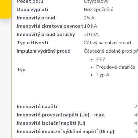
Počet pólů
Čtyřpólový
Doba vypnutí
Bez zpoždění
Jmenovitý proud
25 A
Jmenovitá zkratová pevnost
10 kA
Jmenovitý proud poruchy
30 mA
Typ citlivosti
Citlivý na pulzní proud
Impulzní výdržný proud
Částečně odolné proti p
PF7
Proudové chrániče
Typ
Typ A
Jmenovité napětí
2
Jmenovité provozní napětí (Ue) - max.
4
Jmenovité izolační napětí (Ui)
4
Jmenovité impulzní výdržné napětí (Uimp)
4