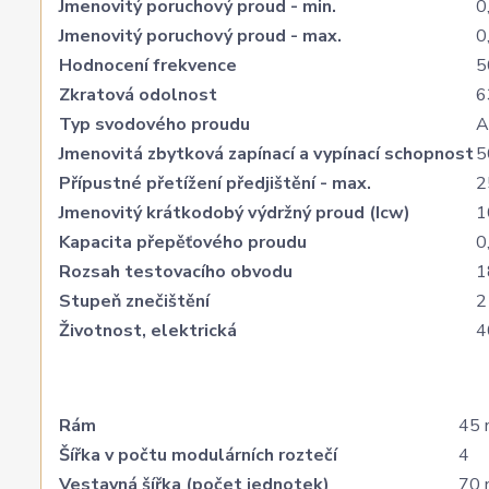
Jmenovitý poruchový proud - min.
0
Jmenovitý poruchový proud - max.
0
Hodnocení frekvence
5
Zkratová odolnost
6
Typ svodového proudu
A
Jmenovitá zbytková zapínací a vypínací schopnost
5
Přípustné přetížení předjištění - max.
2
Jmenovitý krátkodobý výdržný proud (Icw)
1
Kapacita přepěťového proudu
0
Rozsah testovacího obvodu
1
Stupeň znečištění
2
Životnost, elektrická
4
Rám
45
Šířka v počtu modulárních roztečí
4
Vestavná šířka (počet jednotek)
70 