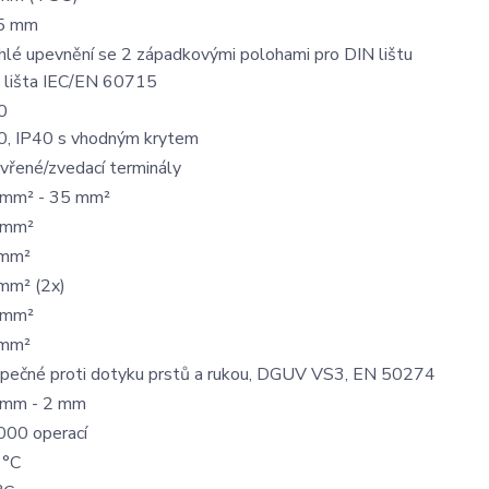
5 mm
hlé upevnění se 2 západkovými polohami pro DIN lištu
 lišta IEC/EN 60715
0
0, IP40 s vhodným krytem
vřené/zvedací terminály
 mm² - 35 mm²
 mm²
mm²
mm² (2x)
 mm²
mm²
pečné proti dotyku prstů a rukou, DGUV VS3, EN 50274
 mm - 2 mm
000 operací
 °C