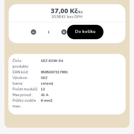
37,00 Kč
/
ks
30,58 Kč
bez DPH
Do košíku
Číslo
SEZ 6336-54
produktu:
EAN kód:
8585007317891
Výrobce:
SEZ
barva:
zelená
Počet modulů:
12
Max.proud:
41 A
Průřez vodiče
6 mm2
max.: