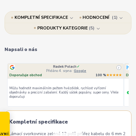
KOMPLETNÍ SPECIFIKACE
HODNOCENÍ
1
PRODUKTY KATEGORIE
5
Napsali o nás
Radek Polach
✓
i
Přidáno 4. srpna
·
Google
Doporučuje obchod
100 %
★★★★★
Dopor
Můžu hodnotit maximálním počtem hvězdiček, rychlost vyřízení
objednávky a precizní zabalení. Každý sáček popsány, super ceny. Vřele
ryc
+
doporučuji
Kompletní specifikace
Lámací svorkovnice zelená 12 polů průřez kabelu do 6 mm 2
AVNÍ