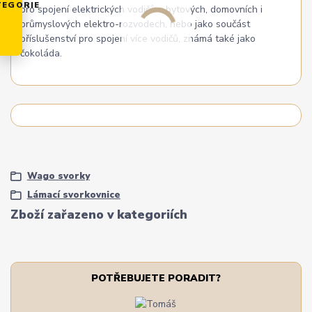
TEGORIE
pro spojení elektrických vodičů v bytových, domovních i
průmyslových elektro-rozvodech, nebo jako součást
příslušenství pro spojení více vodičů, známá také jako
čokoláda.
Wago svorky
Lámací svorkovnice
Zboží zařazeno v kategoriích
POTŘEBUJETE PORADIT?