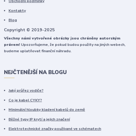
Obchodní podmínky
Kontakty
Blog
Copyright © 2019-2025
Všechny námi vytvořené obrázky jsou chráněny autorským
právem!
Upozorňujeme, že pokud budou použity na jiných webech,
budeme uplatňovat finanční náhradu.
NEJČTENĚJŠÍ NA BLOGU
Jaký průřez vodiče?
Co je kabel CYKY?
Minimální hloubky kladení kabelů do země
Běžné typy IP krytí a jejich značení
Elektrotechnické značky používané ve schématech