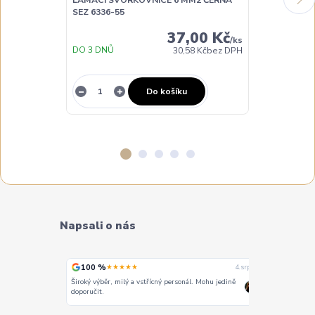
LÁMACÍ SVORKOVNICE 6 MM2 ČERNÁ
LÁMACÍ SVOR
SEZ 6336-55
ČERVENÁ SEZ 
37,00 Kč
/
ks
DO 3 DNŮ
DO 3 DNŮ
30,58 Kč
bez DPH
Do košíku
Napsali o nás
100 %
100 %
★★★★★
★
4. srpna
4. srpna
Široký výběr, milý a vstřícný personál. Mohu jedině
Vše super
doporučit.