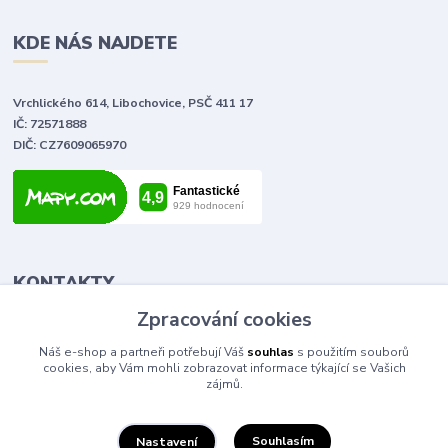
KDE NÁS NAJDETE
Vrchlického 614, Libochovice, PSČ 411 17
IČ: 72571888
DIČ: CZ7609065970
KONTAKTY
Zpracování cookies
Tomáš Vlček
Náš e-shop a partneři potřebují Váš
souhlas
s použitím souborů
+420 702 090 443
cookies, aby Vám mohli zobrazovat informace týkající se Vašich
volejte od 9,00 - 20,00 hod
zájmů.
info@elektromaterial.cz
Souhlasím
Nastavení