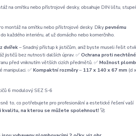
táž na omítku nebo přístrojové desky, obsahuje DIN lištu, stupeň
ro montáž na omítku nebo přístrojové desky. Díky
pevnému
do každého interiéru, ať už domácího nebo komerčního.
z dvířek
– Snadný přístup k jističům, aniž byste museli řešit otvír
 jističů bez nutnosti dalších úprav. ✅
Ochrana proti nechtěn
ranu před vniknutím větších cizích předmětů. ✅
Možnost plomb
né manipulaci. ✅
Kompaktní rozměry
–
117 x 140 x 67 mm
(d x
sně to, co potřebujete pro profesionální a estetické řešení vaší
i kvalitu, na kterou se můžete spolehnout!
🚀
S jsou vybaveny plombovacími 2 očky, viz obr.