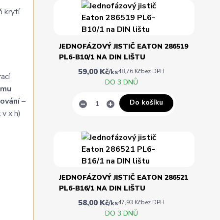
 krytí
JEDNOFÁZOVÝ JISTIČ EATON 286519
PL6-B10/1 NA DIN LIŠTU
59,00 Kč
/
ks
48,76 Kč
bez DPH
ací
DO 3 DNŮ
ému
ování
–
Do košíku
 v x h)
JEDNOFÁZOVÝ JISTIČ EATON 286521
PL6-B16/1 NA DIN LIŠTU
58,00 Kč
/
ks
47,93 Kč
bez DPH
DO 3 DNŮ