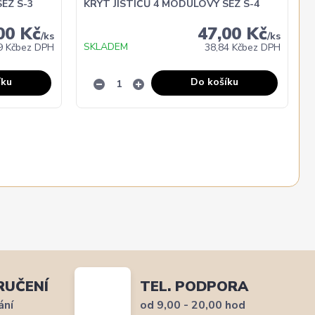
EZ S-3
KRYT JISTIČŮ 4 MODULOVÝ SEZ S-4
00 Kč
47,00 Kč
/
ks
/
ks
SKLADEM
9 Kč
bez DPH
38,84 Kč
bez DPH
íku
Do košíku
RUČENÍ
TEL. PODPORA
ání
od 9,00 - 20,00 hod