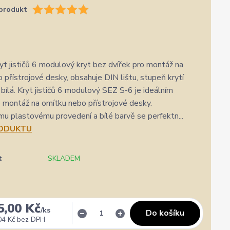
produkt
yt jističů 6 modulový kryt bez dvířek pro montáž na
 přístrojové desky, obsahuje DIN lištu, stupeň krytí
 bílá. Kryt jističů 6 modulový SEZ S-6 je ideálním
 montáž na omítku nebo přístrojové desky.
u plastovému provedení a bílé barvě se perfektn...
RODUKTU
t
SKLADEM
✓
Veronika Veverková
✓
i
i
a.cz
Přidáno 4. srpna
·
Google
5,00 Kč
0 %
★★★★★
Doporučuje obchod
100 %
★★★★★
Dopor
/
ks
Do košíku
04 Kč
bez DPH