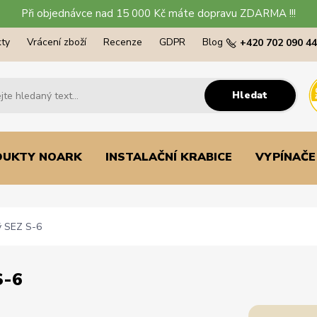
Při objednávce nad 15 000 Kč máte dopravu ZDARMA !!!
ty
Vrácení zboží
Recenze
GDPR
Blog
+420 702 090 4
Hledat
DUKTY NOARK
INSTALAČNÍ KRABICE
VYPÍNAČE
vý SEZ S-6
S-6