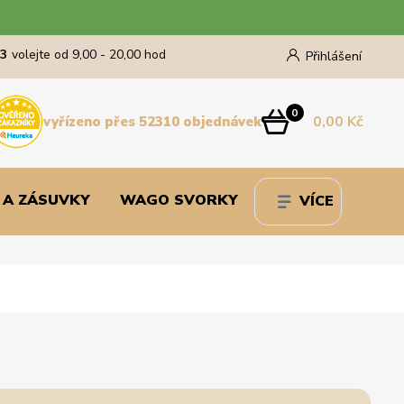
43
volejte od 9,00 - 20,00 hod
Přihlášení
0
0,00 Kč
vyřízeno přes 52310 objednávek
 A ZÁSUVKY
WAGO SVORKY
VÍCE