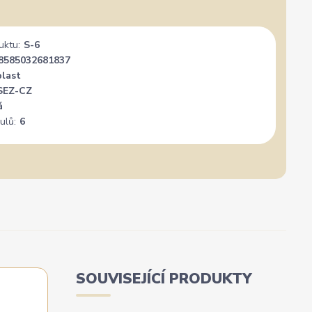
Široký výběr, milý a vstřícný personál. Mohu
Vše su
jedině doporučit.
uktu:
S-6
8585032681837
plast
SEZ-CZ
á
ulů:
6
SOUVISEJÍCÍ PRODUKTY