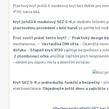
Plastový kryt jističů 6 modulový kryt bez dvířek pro mon
IP30, barva bílá.
Kryt jističů 6 modulový SEZ S-6
je ideálním řešením p
plastovému provedení
a
bílé barvě
se perfektně hodí 
Proč zvolit právě tento kryt?
✅
Praktický design be
mechanismus. ✅
Vestavěná DIN lišta
– Okamžitá montáž
dotyku
–
Stupeň krytí IP30
zajišťuje bezpečnost a och
2 plombovací očka
umožňují zajištění proti neoprávně
– ideální pro úsporu místa a diskrétní instalaci.
Kryt SEZ S-6
je
jednoduchý, funkční a bezpečný
– pře
elektroinstalace.
Objednejte ještě dnes a zajistěte s
Všechny kryty jištičů SEZ typ 