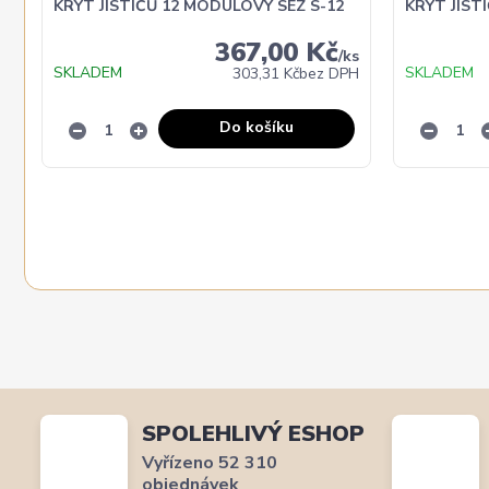
KRYT JISTIČŮ 12 MODULOVÝ SEZ S-12
KRYT JIST
367,00 Kč
/
ks
SKLADEM
SKLADEM
303,31 Kč
bez DPH
Do košíku
SPOLEHLIVÝ ESHOP
Vyřízeno 52 310
objednávek