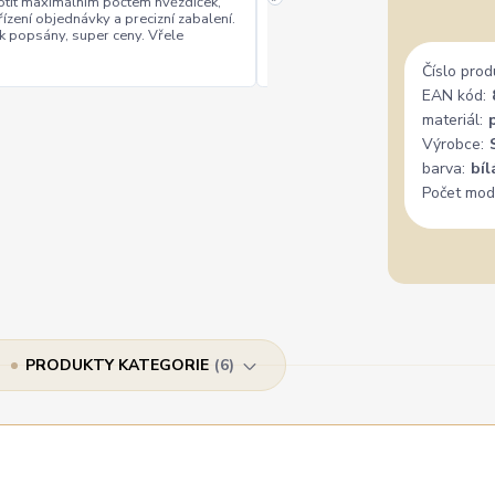
tit maximálním počtem hvězdiček,
řízení objednávky a precizní zabalení.
rychlé vyřízení
ceny
+
+
k popsány, super ceny. Vřele
Číslo prod
EAN kód:
materiál:
Výrobce:
barva:
bíl
Počet mod
PRODUKTY KATEGORIE
6