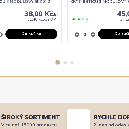
IČŮ 2 MODULOVÝ SEZ S-2
KRYT JISTIČŮ 3 MODULOVÝ S
38,00 Kč
45,
/
ks
SKLADEM
31,40 Kč
bez DPH
37,1
Do košíku
Do koš
ŠIROKÝ SORTIMENT
RYCHLÉ DO
Více než 15000 produktů
2. den od odesl