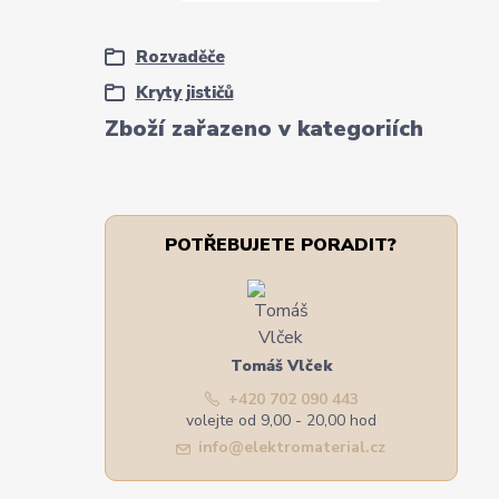
Rozvaděče
Kryty jističů
Zboží zařazeno v kategoriích
POTŘEBUJETE PORADIT?
Tomáš Vlček
+420 702 090 443
volejte od 9,00 - 20,00 hod
info@elektromaterial.cz