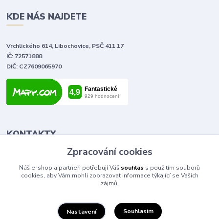
KDE NÁS NAJDETE
Vrchlického 614, Libochovice, PSČ 411 17
IČ: 72571888
DIČ: CZ7609065970
KONTAKTY
Zpracování cookies
Tomáš Vlček
Náš e-shop a partneři potřebují Váš
souhlas
s použitím souborů
+420 702 090 443
cookies, aby Vám mohli zobrazovat informace týkající se Vašich
volejte od 9,00 - 20,00 hod
zájmů.
info@elektromaterial.cz
Souhlasím
Nastavení