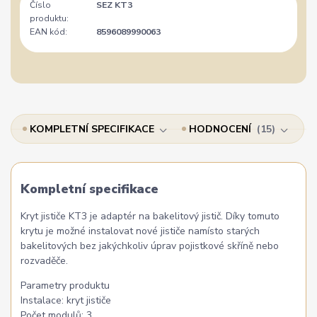
Číslo
SEZ KT3
produktu:
EAN kód:
8596089990063
KOMPLETNÍ SPECIFIKACE
HODNOCENÍ
15
Kompletní specifikace
Kryt jističe KT3 je adaptér na bakelitový jistič. Díky tomuto
krytu je možné instalovat nové jističe namísto starých
bakelitových bez jakýchkoliv úprav pojistkové skříně nebo
rozvaděče.
Parametry produktu
Instalace: kryt jističe
Počet modulů: 3