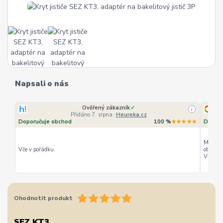
Napsali o nás
Ověřený zákazník
✓
i
Přidáno 7. srpna
·
Heureka.cz
Doporučuje obchod
100 %
★★★★★
Doporu
Můžu ho
Vče v pořádku.
objedná
Vřele d
Ohodnotit produkt
SEZ KT3