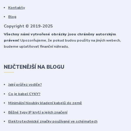
Kontakty
Blog
Copyright © 2019-2025
Všechny námi vytvořené obrázky jsou chráněny autorským
právem!
Upozorňujeme, že pokud budou použity na jiných webech,
budeme uplatňovat finanční náhradu.
NEJČTENĚJŠÍ NA BLOGU
Jaký průřez vodiče?
Co je kabel CYKY?
Minimální hloubky kladení kabelů do země
Běžné typy IP krytí a jejich značení
Elektrotechnické značky používané ve schématech