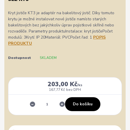
Kryt jističe KT3 je adaptér na bakelitový jistič. Díky tomuto
krytu je možné instalovat nové jističe namísto starých
bakelitových bez jakýchkoliv úprav pojistkové skříně nebo
rozvaděče. Parametry produktuInstalace: kryt jističePočet
modulů: 3Krytí: IP 20Materiál: PVCPočet řad: 1
POPIS
PRODUKTU
Dostupnost
SKLADEM
203,00 Kč
/
ks
167,77 Kč
bez DPH
Do košíku