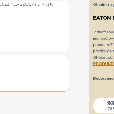
Ohodnotit 
EATON 
Jednofázový
jednopólový
proudem 20 
přetížení a
BPočet pólů
PRODUKT
Dostupnos
93
76,