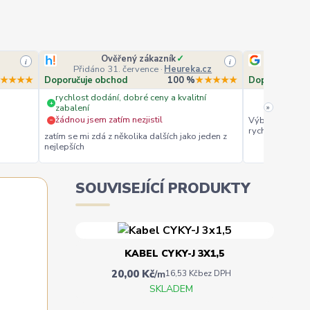
Ověřený zákazník
✓
i
i
Přidáno 31. července
·
Heureka.cz
Přidá
★★★★
Doporučuje obchod
100 %
★★★★★
Doporučuje o
rychlost dodání, dobré ceny a kvalitní
+
»
zabalení
žádnou jsem zatím nezjistil
Výborná komuni
−
rychlé dodání. 
zatím se mi zdá z několika dalších jako jeden z
nejlepších
SOUVISEJÍCÍ PRODUKTY
KABEL CYKY-J 3X1,5
20,00 Kč
/
m
16,53 Kč
bez DPH
SKLADEM