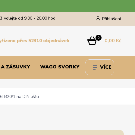
43
volejte od 9,00 - 20,00 hod
Přihlášení
0
0,00 Kč
yřízeno přes 52310 objednávek
 A ZÁSUVKY
WAGO SVORKY
VÍCE
6-B20/1 na DIN lištu