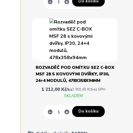
Do košíku
ROZVADĚČ POD OMÍTKU SEZ C-BOX
MSF 28 S KOVOVÝMI DVÍŘKY, IP30,
24+4 MODULŮ, 478X358X94MM
1 212,00 Kč
/
ks
1 001,65 Kč
bez DPH
SKLADEM
Do košíku