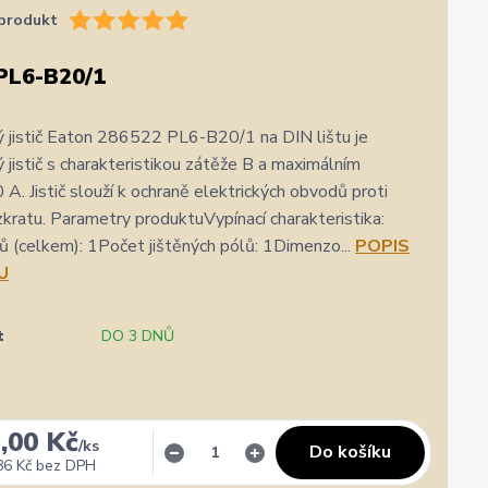
produkt
PL6-B20/1
 jistič Eaton 286522 PL6-B20/1 na DIN lištu je
 jistič s charakteristikou zátěže B a maximálním
A. Jistič slouží k ochraně elektrických obvodů proti
 zkratu. Parametry produktuVypínací charakteristika:
 (celkem): 1Počet jištěných pólů: 1Dimenzo...
POPIS
U
t
DO 3 DNŮ
,00 Kč
/
ks
Do košíku
86 Kč
bez DPH