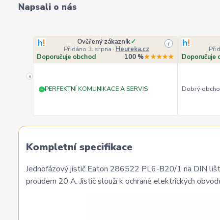
Napsali o nás
Ověřený zákazník
✓
i
i
cz
Přidáno 3. srpna
·
Heureka.cz
Při
★★★★★
Doporučuje obchod
100 %
★★★★★
Doporučuje 
«
PERFEKTNÍ KOMUNIKACE A SERVIS
Dobrý obchod
+
Kompletní specifikace
Jednofázový jistič Eaton 286522 PL6-B20/1 na DIN lištu 
proudem 20 A. Jistič slouží k ochraně elektrických obvodů