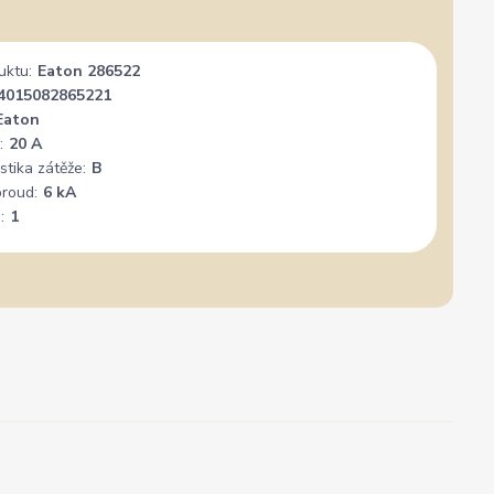
uktu:
Eaton 286522
4015082865221
Eaton
:
20 A
stika zátěže:
B
proud:
6 kA
:
1