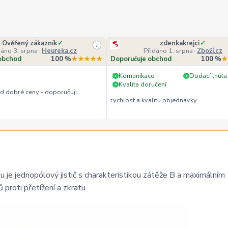
Ověřený zákazník
✓
zdenkakrejci
✓
i
dáno 3. srpna
·
Heureka.cz
Přidáno 1. srpna
·
Zboží.cz
obchod
100 %
★★★★★
Doporučuje obchod
100 %
★
Komunikace
Dodací lhůta
+
+
Kvalita doručení
+
 dobré ceny - doporučuji.
rychlost a kvalitu objednavky
je jednopólový jistič s charakteristikou zátěže B a maximálním
 proti přetížení a zkratu.