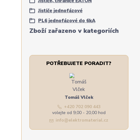
Jističe, chrániče EATON
Jističe jednofázové
PL6 jednofázové do 6kA
Zboží zařazeno v kategoriích
POTŘEBUJETE PORADIT?
Tomáš Vlček
+420 702 090 443
volejte od 9,00 - 20,00 hod
info@elektromaterial.cz