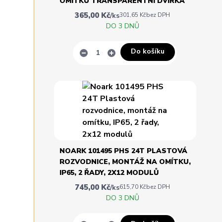
OMÍTKU TRANSPARENTNÍ DVÍŘKA
365,00 Kč
/
ks
301,65 Kč
bez DPH
DO 3 DNŮ
Do košíku
NOARK 101495 PHS 24T PLASTOVÁ
ROZVODNICE, MONTÁŽ NA OMÍTKU,
IP65, 2 ŘADY, 2X12 MODULŮ
745,00 Kč
/
ks
615,70 Kč
bez DPH
DO 3 DNŮ