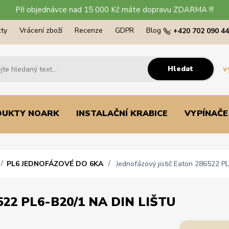
Při objednávce nad 15 000 Kč máte dopravu ZDARMA !!!
ty
Vrácení zboží
Recenze
GDPR
Blog
+420 702 090 4
Hledat
v
DUKTY NOARK
INSTALAČNÍ KRABICE
VYPÍNAČE
PL6 JEDNOFÁZOVÉ DO 6KA
Jednofázový jistič Eaton 286522 PL
22 PL6-B20/1 NA DIN LIŠTU