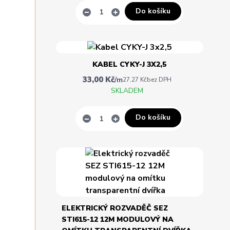
Do košíku
KABEL CYKY-J 3X2,5
33,00 Kč
/
m
27,27 Kč
bez DPH
SKLADEM
Do košíku
ELEKTRICKÝ ROZVADĚČ SEZ
STI615-12 12M MODULOVÝ NA