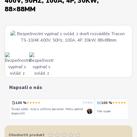
400V, 50HZ, 100A, 4P, 30KW,
88×88MM
Napsali o nás
100 %
100 %
★★★★★
★★★★★
 srpna
4. srpna
Široký výběr, milý a vstřícný personál. Mohu jedině
Vše super
doporučit.
Ohodnotit produkt