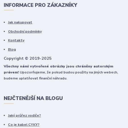
INFORMACE PRO ZÁKAZNÍKY
Jak nakupovat
Obchodní podmínky
Kontakty
Blog
Copyright © 2019-2025
Všechny námi vytvořené obrázky jsou chráněny autorským
právem!
Upozorňujeme, že pokud budou použity na jiných webech,
budeme uplatňovat finanční náhradu.
NEJČTENĚJŠÍ NA BLOGU
Jaký průřez vodiče?
Co je kabel CYKY?