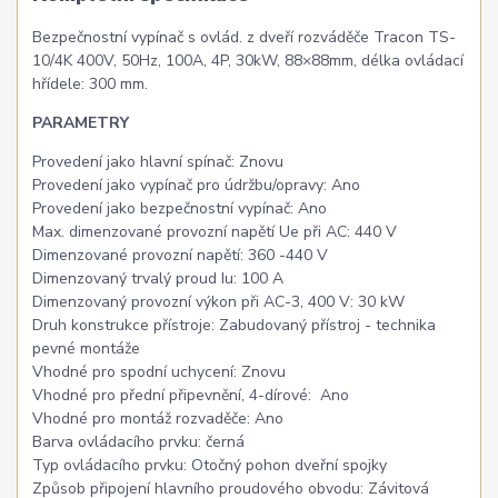
Bezpečnostní vypínač s ovlád. z dveří rozváděče Tracon TS-
10/4K 400V, 50Hz, 100A, 4P, 30kW, 88×88mm, délka ovládací
hřídele: 300 mm.
PARAMETRY
Provedení jako hlavní spínač:
Znovu
Provedení jako vypínač pro údržbu/opravy:
Ano
Provedení jako bezpečnostní vypínač:
Ano
Max. dimenzované provozní napětí Ue při AC:
440 V
Dimenzované provozní napětí:
360 -440 V
Dimenzovaný trvalý proud Iu:
100 A
Dimenzovaný provozní výkon při AC-3, 400 V:
30 kW
Druh konstrukce přístroje:
Zabudovaný přístroj - technika
pevné montáže
Vhodné pro spodní uchycení:
Znovu
Vhodné pro přední připevnění, 4-dírové:
Ano
Vhodné pro montáž rozvaděče:
Ano
Barva ovládacího prvku:
černá
Typ ovládacího prvku:
Otočný pohon dveřní spojky
Způsob připojení hlavního proudového obvodu:
Závitová