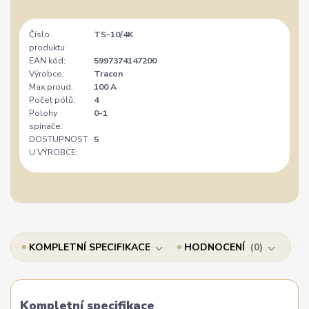
Číslo
TS-10/4K
produktu:
EAN kód:
5997374147200
Výrobce:
Tracon
Max.proud:
100 A
Počet pólů:
4
Polohy
0-1
spínače:
DOSTUPNOST
5
U VÝROBCE:
KOMPLETNÍ SPECIFIKACE
HODNOCENÍ
0
Kompletní specifikace