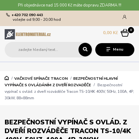
Při objednávce nad 15 000 Kč máte dopravu ZDARMA !!!
+420 702 090 443
volejte od 9,00 - 20,00 hod
0
0,00 Kč
Menu
VAČKOVÉ SPÍNAČE TRACON
BEZPEČNOSTNÍ HLAVNÍ
VYPÍNAČE S OVLÁDÁNÍM Z DVEŘÍ ROZVADĚČE
Bezpečnostní
vypínač s ovlád. z dveří rozváděče Tracon TS-10/4K 400V, 50Hz, 100A, 4P,
30kW, 88×88mm
BEZPEČNOSTNÍ VYPÍNAČ S OVLÁD. Z
DVEŘÍ ROZVÁDĚČE TRACON TS-10/4K