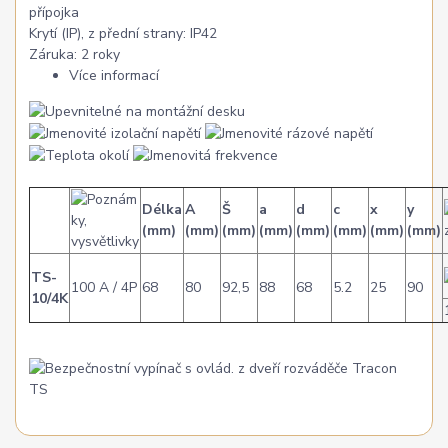
přípojka
Krytí (IP), z přední strany:
IP42
Záruka:
2 roky
Více informací
Délka
A
Š
a
d
c
x
y
(mm)
(mm)
(mm)
(mm)
(mm)
(mm)
(mm)
(mm)
TS-
100 A / 4P
68
80
92,5
88
68
5.2
25
90
10/4K