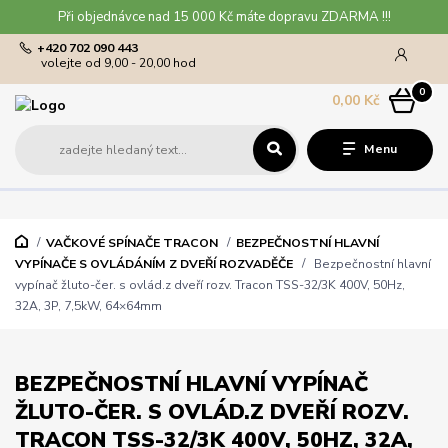
Při objednávce nad 15 000 Kč máte dopravu ZDARMA !!!
+420 702 090 443
volejte od 9,00 - 20,00 hod
0
0,00 Kč
Menu
VAČKOVÉ SPÍNAČE TRACON
BEZPEČNOSTNÍ HLAVNÍ
VYPÍNAČE S OVLÁDÁNÍM Z DVEŘÍ ROZVADĚČE
Bezpečnostní hlavní
vypínač žluto-čer. s ovlád.z dveří rozv. Tracon TSS-32/3K 400V, 50Hz,
32A, 3P, 7,5kW, 64×64mm
BEZPEČNOSTNÍ HLAVNÍ VYPÍNAČ
ŽLUTO-ČER. S OVLÁD.Z DVEŘÍ ROZV.
TRACON TSS-32/3K 400V, 50HZ, 32A,