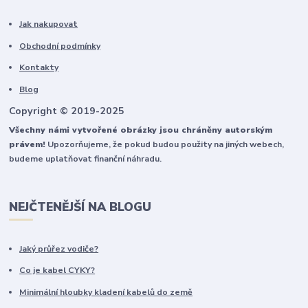
Jak nakupovat
Obchodní podmínky
Kontakty
Blog
Copyright © 2019-2025
Všechny námi vytvořené obrázky jsou chráněny autorským
právem!
Upozorňujeme, že pokud budou použity na jiných webech,
budeme uplatňovat finanční náhradu.
NEJČTENĚJŠÍ NA BLOGU
Jaký průřez vodiče?
Co je kabel CYKY?
Minimální hloubky kladení kabelů do země