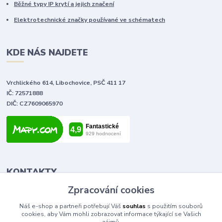
Běžné typy IP krytí a jejich značení
Elektrotechnické značky používané ve schématech
KDE NÁS NAJDETE
Vrchlického 614, Libochovice, PSČ 411 17
IČ: 72571888
DIČ: CZ7609065970
KONTAKTY
Zpracování cookies
Tomáš Vlček
Náš e-shop a partneři potřebují Váš
souhlas
s použitím souborů
+420 702 090 443
cookies, aby Vám mohli zobrazovat informace týkající se Vašich
volejte od 9,00 - 20,00 hod
zájmů.