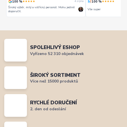
100 %
100 %
★★★★★
★★★★★
rpna
4. srpna
Široký výběr, milý a vstřícný personál. Mohu jedině
Vše super
doporučit.
SPOLEHLIVÝ ESHOP
Vyřízeno 52 310 objednávek
ŠIROKÝ SORTIMENT
Více než 15000 produktů
RYCHLÉ DORUČENÍ
2. den od odeslání