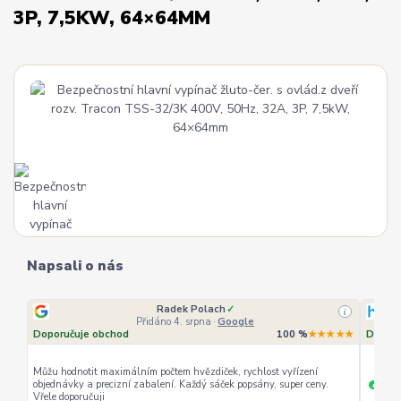
3P, 7,5KW, 64×64MM
Napsali o nás
Radek Polach
✓
i
Přidáno 4. srpna
·
Google
Doporučuje obchod
100 %
★★★★★
Doporu
Můžu hodnotit maximálním počtem hvězdiček, rychlost vyřízení
objednávky a precizní zabalení. Každý sáček popsány, super ceny.
rychl
+
Vřele doporučuji