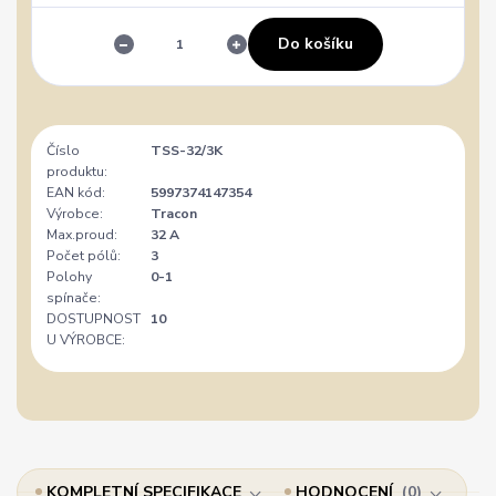
Do košíku
Číslo
TSS-32/3K
produktu:
EAN kód:
5997374147354
Výrobce:
Tracon
Max.proud:
32 A
Počet pólů:
3
Polohy
0-1
spínače:
DOSTUPNOST
10
U VÝROBCE:
KOMPLETNÍ SPECIFIKACE
HODNOCENÍ
0