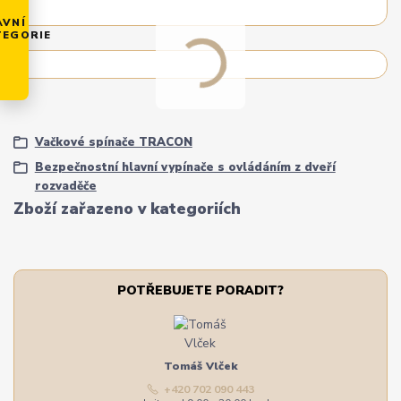
AVNÍ
TEGORIE
Vačkové spínače TRACON
Bezpečnostní hlavní vypínače s ovládáním z dveří
rozvaděče
Zboží zařazeno v kategoriích
POTŘEBUJETE PORADIT?
Tomáš Vlček
+420 702 090 443