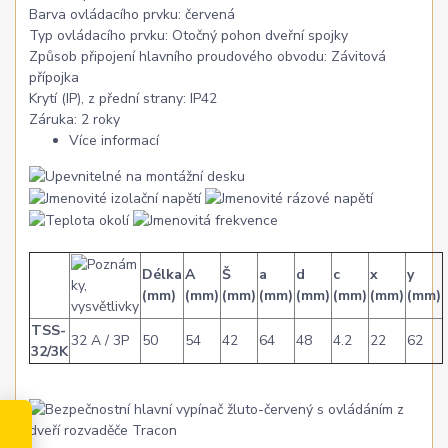
Barva ovládacího prvku:
červená
Typ ovládacího prvku:
Otočný pohon dveřní spojky
Způsob připojení hlavního proudového obvodu:
Závitová
přípojka
Krytí (IP), z přední strany:
IP42
Záruka:
2 roky
Více informací
Délka
A
Š
a
d
c
x
y
(mm)
(mm)
(mm)
(mm)
(mm)
(mm)
(mm)
(mm)
TSS-
32 A / 3P
50
54
42
64
48
4.2
22
62
32/3K