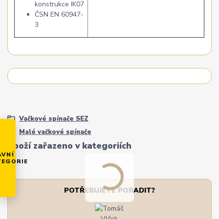
konstrukce IK07
ČSN EN 60947-
3
Vačkové spínače SEZ
Malé vačkové spínače
Zboží zařazeno v kategoriích
AVNÍ
TEGORIE
POTŘEBUJETE PORADIT?