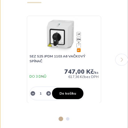
SEZ S25 JPDM 1103 A6 VAČKOVÝ
SEZ S25 JPUM
SPÍNAČ
SPÍNAČ
747,00 Kč
/
ks
DO 3 DNŮ
DO 3 DNŮ
617,36 Kč
bez DPH
Do košíku