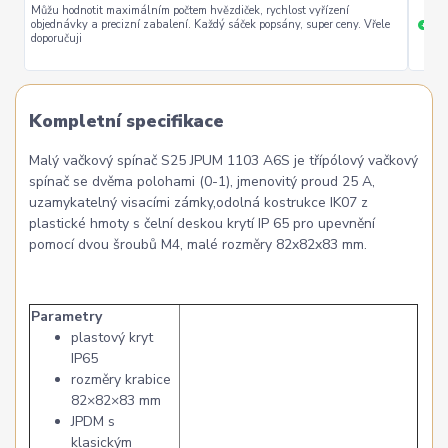
Můžu hodnotit maximálním počtem hvězdiček, rychlost vyřízení
objednávky a precizní zabalení. Každý sáček popsány, super ceny. Vřele
ryc
+
doporučuji
Kompletní specifikace
Malý vačkový spínač S25 JPUM 1103 A6S je třípólový vačkový
spínač se dvěma polohami (0-1), jmenovitý proud 25 A,
uzamykatelný visacími zámky,odolná kostrukce IK07 z
plastické hmoty s čelní deskou krytí IP 65 pro upevnění
pomocí dvou šroubů M4, malé rozměry 82x82x83 mm.
Parametry
plastový kryt
IP65
rozměry krabice
82×82×83 mm
JPDM s
klasickým