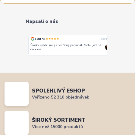
Napsali o nás
100 %
100 %
★★★★★
★
4. srpna
4. srpna
Široký výběr, milý a vstřícný personál. Mohu jedině
Vše super
doporučit.
SPOLEHLIVÝ ESHOP
Vyřízeno 52 310 objednávek
ŠIROKÝ SORTIMENT
Více než 15000 produktů