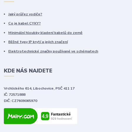
Jaký průřez vodiče?
Co je kabel CYKY?
Minimální hloubky kladení kabelů do země
Běžné typy IP krytí a jejich značení
Elektrotechnické značky používané ve schématech
KDE NÁS NAJDETE
Vrchlického 614, Libochovice, PSČ 411 17
IČ: 72571888
DIČ: CZ7609065970