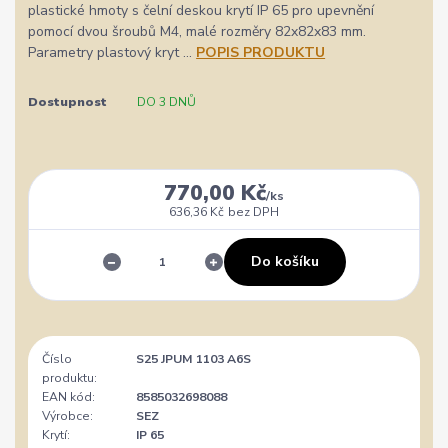
plastické hmoty s čelní deskou krytí IP 65 pro upevnění
pomocí dvou šroubů M4, malé rozměry 82x82x83 mm.
Parametry plastový kryt ...
POPIS PRODUKTU
Dostupnost
DO 3 DNŮ
770,00 Kč
/
ks
636,36 Kč
bez DPH
Do košíku
Číslo
S25 JPUM 1103 A6S
produktu:
EAN kód:
8585032698088
Výrobce:
SEZ
Krytí:
IP 65