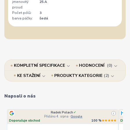
jmenovitý
25 A
proud:
Počet pólů:
3
barva páčky:
šedá
KOMPLETNÍ SPECIFIKACE
HODNOCENÍ
0
KE STAŽENÍ
PRODUKTY KATEGORIE
2
Napsali o nás
Radek Polach
✓
i
Přidáno 4. srpna
·
Google
Doporučuje obchod
100 %
★★★★★
Dopor