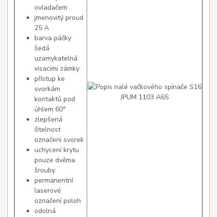
ovladačem
jmenovitý proud
25 A
barva páčky
šedá
uzamykatelná
visacími zámky
přístup ke
svorkám
kontaktů pod
úhlem 60°
zlepšená
čitelnost
označení svorek
uchycení krytu
pouze dvěma
šrouby
permanentní
laserové
označení poloh
odolná