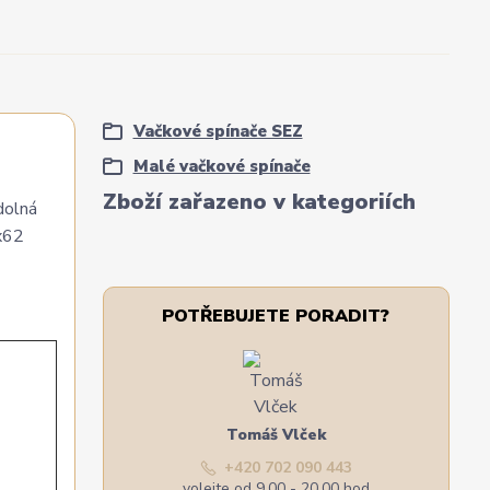
Vačkové spínače SEZ
Malé vačkové spínače
Zboží zařazeno v kategoriích
dolná
x62
POTŘEBUJETE PORADIT?
Tomáš Vlček
+420 702 090 443
volejte od 9,00 - 20,00 hod