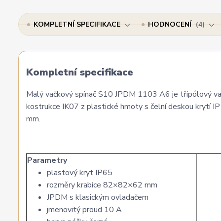
KOMPLETNÍ SPECIFIKACE
HODNOCENÍ
4
Kompletní specifikace
Malý vačkový spínač S10 JPDM 1103 A6 je třípólový vač
kostrukce IK07 z plastické hmoty s čelní deskou krytí
mm.
Parametry
plastový kryt IP65
rozměry krabice 82×82×62 mm
JPDM s klasickým ovladačem
jmenovitý proud 10 A