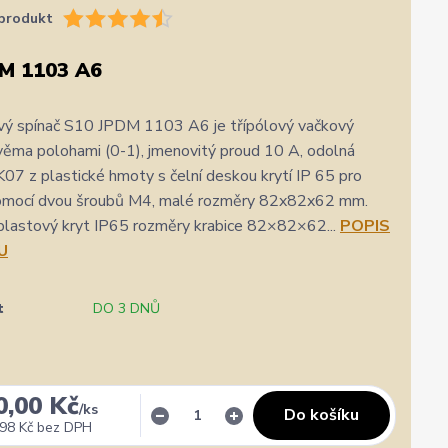
produkt
M 1103 A6
vý spínač S10 JPDM 1103 A6 je třípólový vačkový
věma polohami (0-1), jmenovitý proud 10 A, odolná
K07 z plastické hmoty s čelní deskou krytí IP 65 pro
omocí dvou šroubů M4, malé rozměry 82x82x62 mm.
plastový kryt IP65 rozměry krabice 82×82×62...
POPIS
U
t
DO 3 DNŮ
0,00 Kč
/
ks
Do košíku
98 Kč
bez DPH