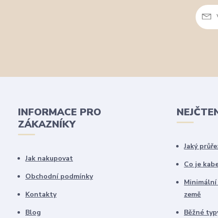
INFORMACE PRO
NEJČTE
ZÁKAZNÍKY
Jaký průře
Jak nakupovat
Co je kab
Obchodní podmínky
Minimální
Kontakty
země
Blog
Běžné typy