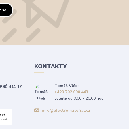
t se
KONTAKTY
Tomáš Vlček
 PSČ 411 17
+420 702 090 443
volejte od 9,00 - 20,00 hod
info@elektromaterial.cz