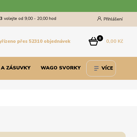
43
volejte od 9,00 - 20,00 hod
Přihlášení
0
0,00 Kč
yřízeno přes 52310 objednávek
 A ZÁSUVKY
WAGO SVORKY
VÍCE