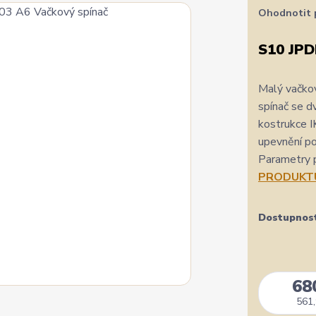
Ohodnotit 
S10 JPD
Malý vačko
spínač se d
kostrukce I
upevnění p
Parametry 
PRODUKT
Dostupnos
68
561,