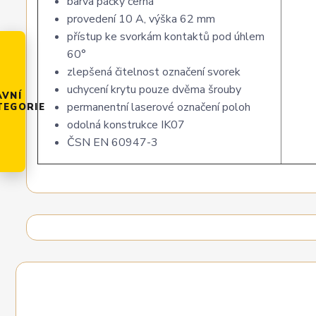
barva páčky černá
provedení 10 A, výška 62 mm
přístup ke svorkám kontaktů pod úhlem
60°
zlepšená čitelnost označení svorek
uchycení krytu pouze dvěma šrouby
AVNÍ
permanentní laserové označení poloh
TEGORIE
odolná konstrukce IK07
ČSN EN 60947-3