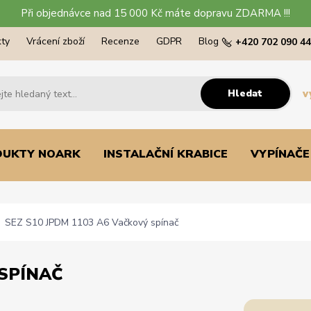
Při objednávce nad 15 000 Kč máte dopravu ZDARMA !!!
ty
Vrácení zboží
Recenze
GDPR
Blog
+420 702 090 4
Hledat
v
DUKTY NOARK
INSTALAČNÍ KRABICE
VYPÍNAČE
SEZ S10 JPDM 1103 A6 Vačkový spínač
 SPÍNAČ