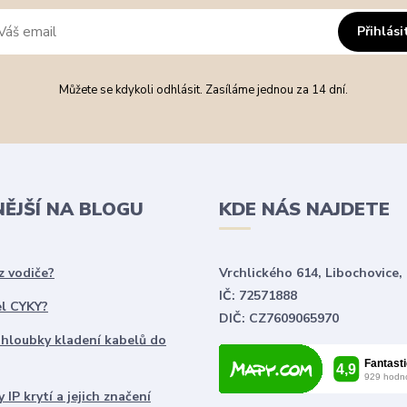
Přihlási
Můžete se kdykoli odhlásit. Zasíláme jednou za 14 dní.
NĚJŠÍ NA BLOGU
KDE NÁS NAJDETE
z vodiče?
Vrchlického 614, Libochovice,
IČ: 72571888
el CYKY?
DIČ: CZ7609065970
 hloubky kladení kabelů do
 IP krytí a jejich značení