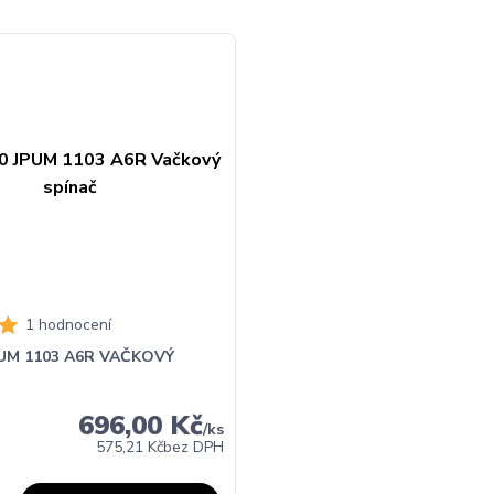
1 hodnocení
PUM 1103 A6R VAČKOVÝ
696,00 Kč
/
ks
575,21 Kč
bez DPH