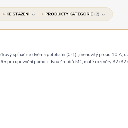
KE STAŽENÍ
PRODUKTY KATEGORIE
2
kový spínač se dvěma polohami (0-1), jmenovitý proud 10 A, o
 IP 65 pro upevnění pomocí dvou šroubů M4, malé rozměry 82x82