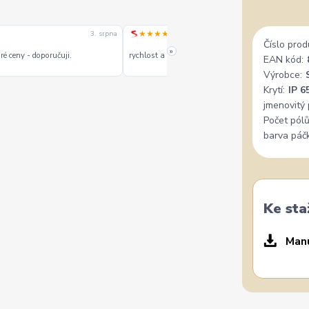
★★★★★
3. srpna
1. srpn
Číslo prod
»
é ceny - doporučuji.
rychlost a kvalitu objednavky
EAN kód:
Výrobce:
Krytí:
IP 6
jmenovitý 
Počet pólů
barva páčk
Ke sta
Manu